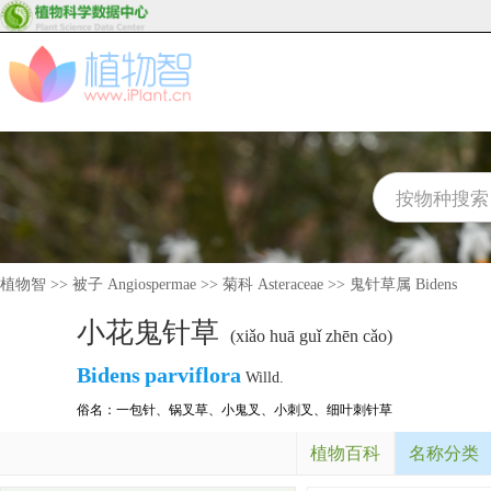
植物智
>>
被子 Angiospermae
>>
菊科 Asteraceae
>>
鬼针草属 Bidens
小花鬼针草
(xiǎo huā guǐ zhēn cǎo)
Bidens
parviflora
Willd.
俗名：
一包针
、
锅叉草
、
小鬼叉
、
小刺叉
、
细叶刺针草
植物百科
名称分类