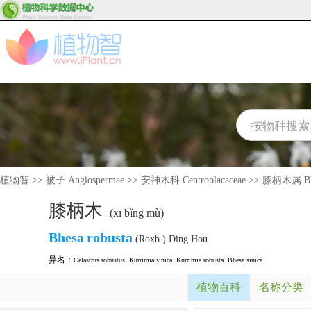
植物智
>>
被子 Angiospermae
>>
安神木科 Centroplacaceae
>>
膝柄木属 Bh
膝柄木
(xī bǐng mù)
Bhesa
robusta
(Roxb.) Ding Hou
异名：
Celastrus robustus
Kurrimia sinica
Kurrimia robusta
Bhesa sinica
植物百科
名称分类