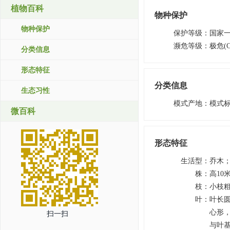
植物百科
物种保护
物种保护
保护等级
：
国家
濒危等级
：
极危(C
分类信息
形态特征
分类信息
生态习性
模式产地
：
模式
微百科
形态特征
生活型
：
乔木
株
：
高10
枝
：
小枝
叶
：
叶长圆
心形，
扫一扫
与叶