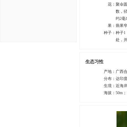
花
：
聚伞圆
数，径
约2
果
：
蒴果
种子
：
种子1
处，
生态习性
产地
：
广西
分布
：
达印
生境
：
近海
海拔
：
50m；