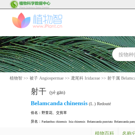
植物智
>>
被子 Angiospermae
>>
鸢尾科 Iridaceae
>>
射干属 Belamca
射干
(yè gān)
Belamcanda
chinensis
(L.) Redouté
俗名：
野萱花
、
交剪草
异名：
Pardanthus chinensis
Ixia chinensis
Belamcanda punctata
Belamcanda pamp
植物百科
名称