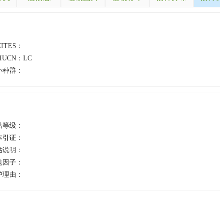
CITES：
IUCN：
LC
小种群：
估等级：
本引证：
估说明：
危因子：
护理由：