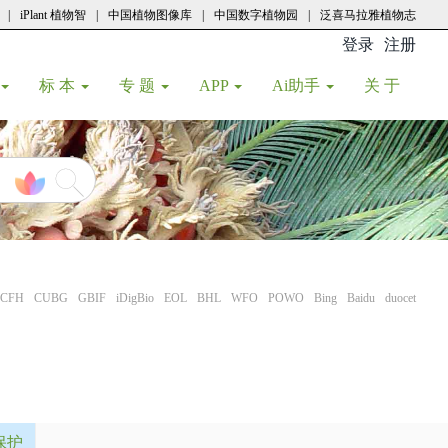
|
iPlant 植物智
|
中国植物图像库
|
中国数字植物园
|
泛喜马拉雅植物志
登录
注册
(current
标 本
专 题
APP
Ai助手
关 于
CFH
CUBG
GBIF
iDigBio
EOL
BHL
WFO
POWO
Bing
Baidu
duocet
保护