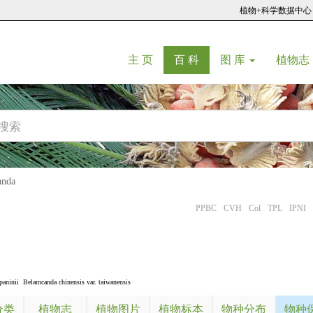
植物+科学数据中心
(current)
(current)
主 页
百 科
图 库
植物志
nda
PPBC
CVH
Col
TPL
IPNI
aninii
Belamcanda chinensis var. taiwanensis
分类
植物志
植物图片
植物标本
物种分布
物种