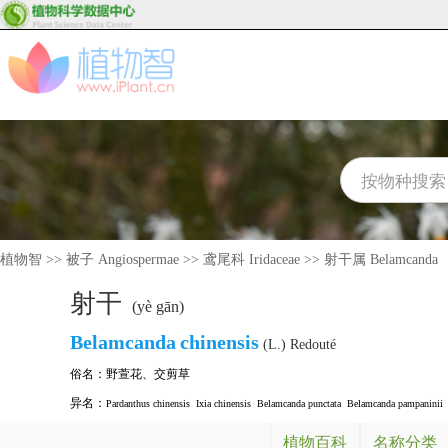
植物智
>>
被子 Angiospermae
>>
鸢尾科 Iridaceae
>>
射干属 Belamcanda
射干
(yè gān)
Belamcanda
chinensis
(L.) Redouté
俗名：
野萱花
、
交剪草
异名：
Pardanthus chinensis
Ixia chinensis
Belamcanda punctata
Belamcanda pampaninii
植物百科
名称分类