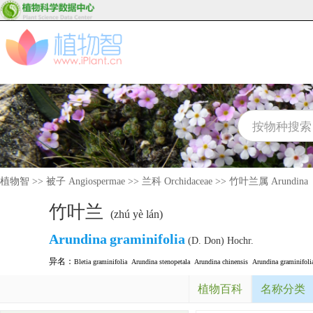
植物智
>>
被子 Angiospermae
>>
兰科 Orchidaceae
>>
竹叶兰属 Arundina
竹叶兰
(zhú yè lán)
Arundina
graminifolia
(D. Don) Hochr.
异名：
Bletia graminifolia
Arundina stenopetala
Arundina chinensis
Arundina graminifolia
植物百科
名称分类