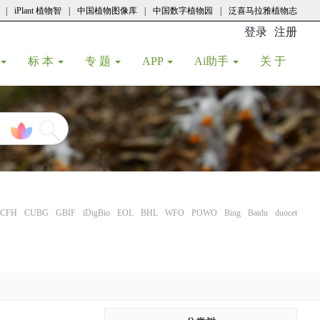
|
iPlant 植物智
|
中国植物图像库
|
中国数字植物园
|
泛喜马拉雅植物志
登录
注册
(current
标 本
专 题
APP
Ai助手
关 于
CFH
CUBG
GBIF
iDigBio
EOL
BHL
WFO
POWO
Bing
Baidu
duocet