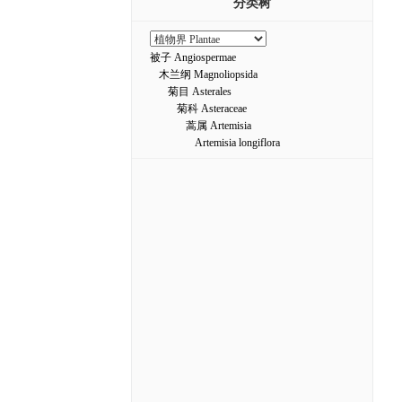
分类树
被子 Angiospermae
木兰纲 Magnoliopsida
菊目 Asterales
菊科 Asteraceae
蒿属 Artemisia
Artemisia longiflora