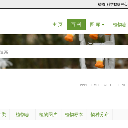
植物+科学数据中心
(current)
(current)
主 页
百 科
图 库
植物志
PPBC
CVH
Col
TPL
IPNI
分类
植物志
植物图片
植物标本
物种分布