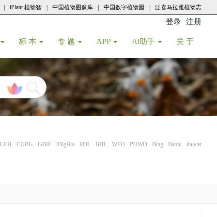
|
iPlant 植物智
|
中国植物图像库
|
中国数字植物园
|
泛喜马拉雅植物志
登录
注册
(current
标 本
专 题
APP
Ai助手
关 于
CFH
CUBG
GBIF
iDigBio
EOL
BHL
WFO
POWO
Bing
Baidu
duocet