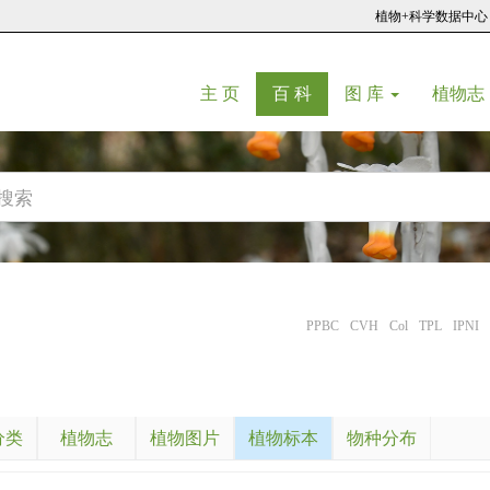
植物+科学数据中心
(current)
(current)
主 页
百 科
图 库
植物志
PPBC
CVH
Col
TPL
IPNI
分类
植物志
植物图片
植物标本
物种分布