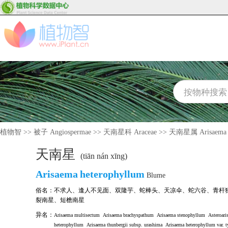
植物智
>>
被子 Angiospermae
>>
天南星科 Araceae
>>
天南星属 Arisaema
天南星
(tiān nán xīng)
Arisaema
heterophyllum
Blume
俗名：
不求人
、
逢人不见面
、
双隆芋
、
蛇棒头
、
天凉伞
、
蛇六谷
、
青杆
裂南星
、
短檐南星
异名：
Arisaema multisectum
Arisaema brachyspathum
Arisaema stenophyllum
Asteroari
heterophyllum
Arisaema thunbergii subsp. urashima
Arisaema heterophyllum var. 