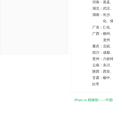
河南：
嵩县
湖北：
武汉
湖南：
长沙
化、
广东：
仁化
广西：
柳州
龙州
重庆：
北碚
四川：
成都
贵州：
六枝
云南：
东川
陕西：
西安
甘肃：
榆中
台湾
iPlant.cn 植物智—