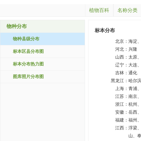
植物百科
名称分类
物种分布
标本分布
物种县级分布
北京：
海淀
河北：
兴隆
标本区县分布图
山西：
太原
标本分布热力图
辽宁：
大连
吉林：
通化
图库照片分布图
黑龙江：
哈尔
上海：
青浦
江苏：
南京
浙江：
杭州
安徽：
岳西
福建：
福州
江西：
浮梁
山、