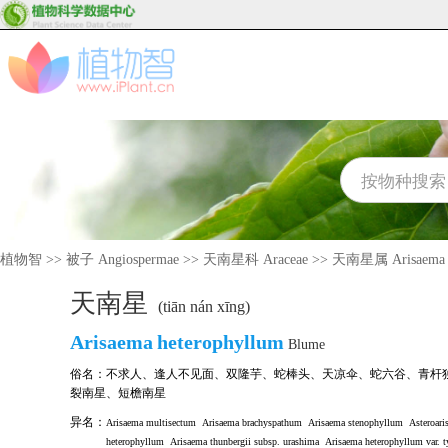
植物智
>>
被子 Angiospermae
>>
天南星科 Araceae
>>
天南星属 Arisaema
天南星
(tiān nán xīng)
Arisaema
heterophyllum
Blume
俗名：
不求人
、
逢人不见面
、
双隆芋
、
蛇棒头
、
天凉伞
、
蛇六谷
、
青杆
裂南星
、
短檐南星
异名：
Arisaema multisectum
Arisaema brachyspathum
Arisaema stenophyllum
Asteroari
heterophyllum
Arisaema thunbergii subsp. urashima
Arisaema heterophyllum var. 