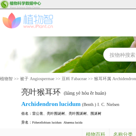
植物智
>>
被子 Angiospermae
>>
豆科 Fabaceae
>>
猴耳环属 Archidendron
亮叶猴耳环
(liàng yè hóu ěr huán)
Archidendron
lucidum
(Benth.) I. C. Nielsen
俗名：
雷公凿
、
亮叶围诞树
、
亮叶围涎树
、
围涎树
异名：
Pithecellobium lucidum
Abarema lucida
植物百科
名称分类