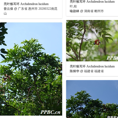
亮叶猴耳环 Archidendron lucidum
亮叶猴耳环 Archidendron lucidum
叶,枝
曾云保
@
广东省 惠州市 20200322南昆
喻勋林
@
湖南省 郴州市
山
亮叶猴耳环 Archidendron lucidum
陈炳华
@
福建省 福建省