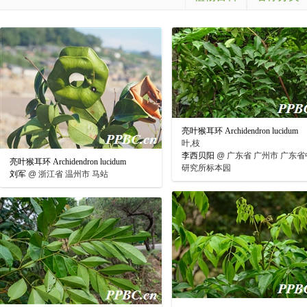
亮叶猴耳环 Archidendron lucidum
叶,枝
李西贝阳
@
广东省 广州市 广东省
亮叶猴耳环 Archidendron lucidum
研究所标本园
刘军
@
浙江省 温州市 马站