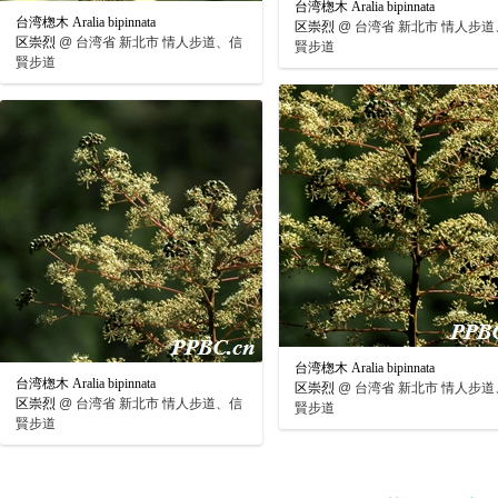
台湾楤木 Aralia bipinnata
台湾楤木 Aralia bipinnata
区崇烈
@
台湾省 新北市 情人步道
区崇烈
@
台湾省 新北市 情人步道、信
賢步道
賢步道
台湾楤木 Aralia bipinnata
台湾楤木 Aralia bipinnata
区崇烈
@
台湾省 新北市 情人步道
区崇烈
@
台湾省 新北市 情人步道、信
賢步道
賢步道