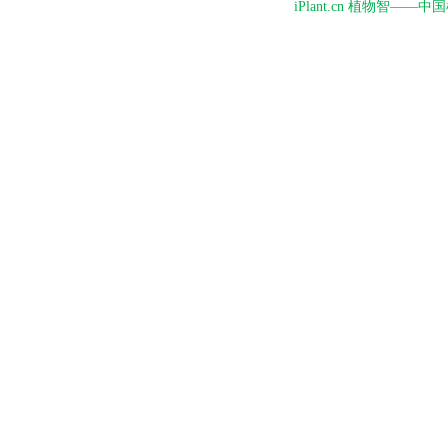
iPlant.cn 植物智—