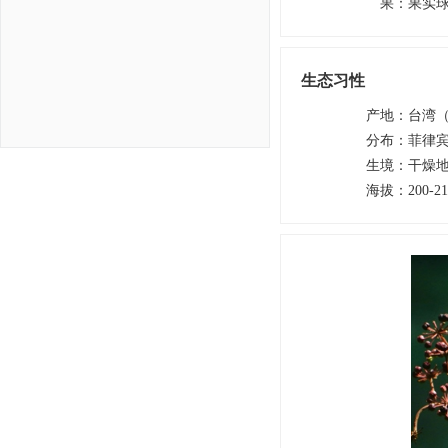
果
：
果实球
生态习性
产地
：
台湾
分布
：
菲律
生境
：
干燥
海拔
：
200-2