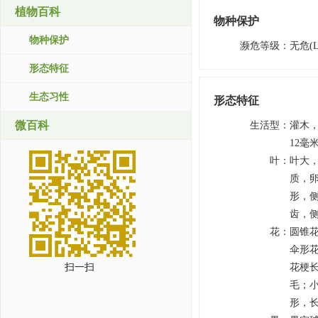
植物百科
物种保护
物种保护
濒危等级
：
无危(L
形态特征
生态习性
形态特征
微百科
生活型
：
灌木，
12毫
叶
：
叶大，
质，卵
形，
齿，侧
花
：
圆锥
伞形花
扫一扫
花梗
毛；小
形，长