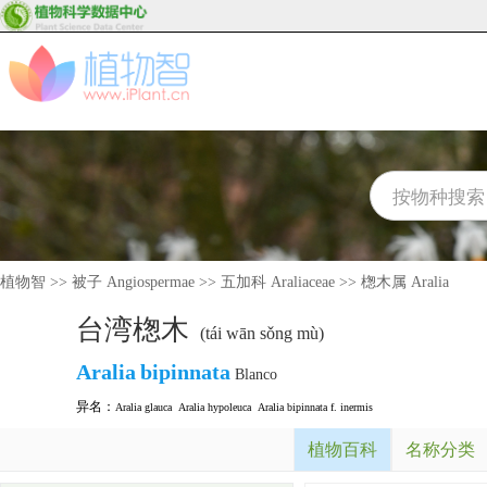
植物智
>>
被子 Angiospermae
>>
五加科 Araliaceae
>>
楤木属 Aralia
台湾楤木
(tái wān sǒng mù)
Aralia
bipinnata
Blanco
异名：
Aralia glauca
Aralia hypoleuca
Aralia bipinnata f. inermis
植物百科
名称分类