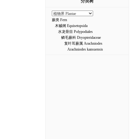
分类树
蕨类 Fern
木贼纲 Equisetopsida
水龙骨目 Polypodiales
鳞毛蕨科 Dryopteridaceae
复叶耳蕨属 Arachniodes
Arachniodes kansuensis