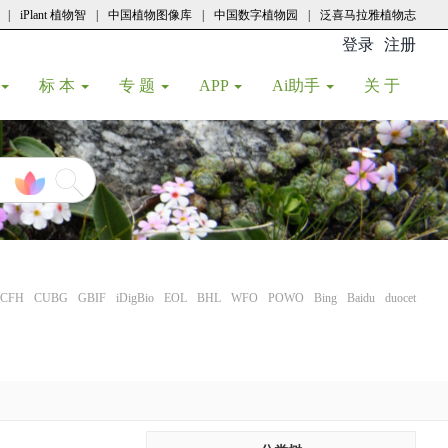
|
iPlant 植物智
|
中国植物图像库
|
中国数字植物园
|
泛喜马拉雅植物志
登录
注册
(current
标 本
专 题
APP
Ai助手
关 于
CFH
CUBG
GBIF
iDigBio
EOL
BHL
WFO
POWO
Bing
Baidu
duocet