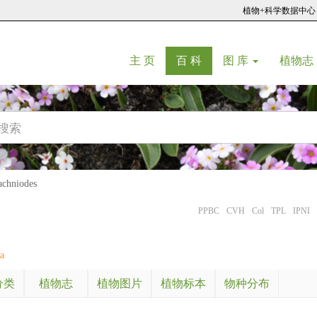
植物+科学数据中心
(current)
(current)
主 页
百 科
图 库
植物志
hniodes
PPBC
CVH
Col
TPL
IPNI
a
分类
植物志
植物图片
植物标本
物种分布