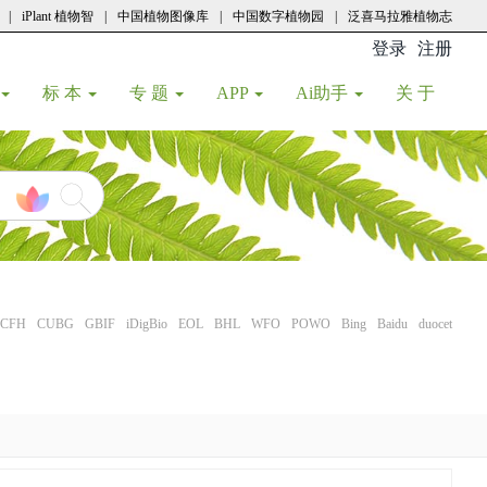
|
iPlant 植物智
|
中国植物图像库
|
中国数字植物园
|
泛喜马拉雅植物志
登录
注册
(current
标 本
专 题
APP
Ai助手
关 于
CFH
CUBG
GBIF
iDigBio
EOL
BHL
WFO
POWO
Bing
Baidu
duocet