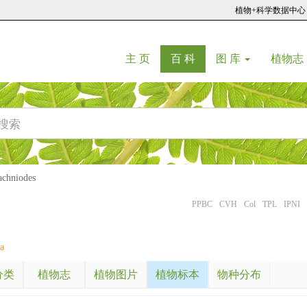
植物+科学数据中心
(current)
(current)
主 页
百 科
图 库
植物志
hniodes
PPBC
CVH
Col
TPL
IPNI
a
分类
植物志
植物图片
植物标本
物种分布