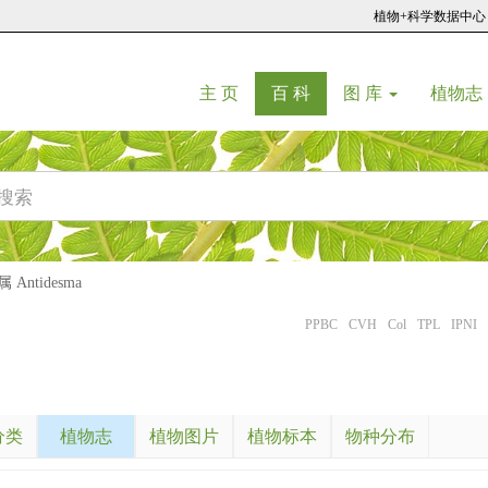
植物+科学数据中心
(current)
(current)
主 页
百 科
图 库
植物志
Antidesma
PPBC
CVH
Col
TPL
IPNI
分类
植物志
植物图片
植物标本
物种分布