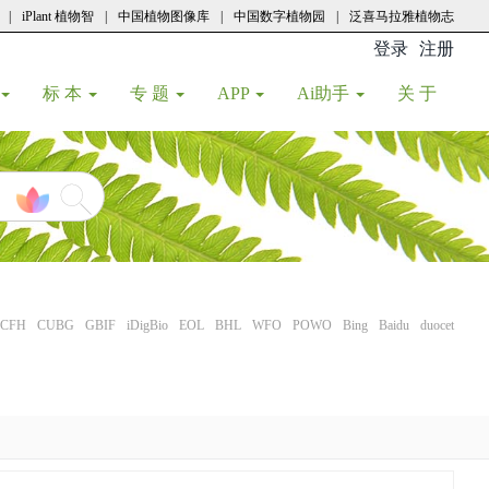
|
iPlant 植物智
|
中国植物图像库
|
中国数字植物园
|
泛喜马拉雅植物志
登录
注册
(current
标 本
专 题
APP
Ai助手
关 于
CFH
CUBG
GBIF
iDigBio
EOL
BHL
WFO
POWO
Bing
Baidu
duocet