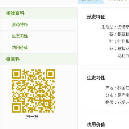
植物百科
形态特征
形态特征
生活型
：
缠绕
茎
：
根茎
生态习性
叶
：
叶卵
功用价值
花
：
总状
花柱白
微百科
生态习性
产地
：
我国
分布
：
原产
物候
：
花期6
扫一扫
功用价值