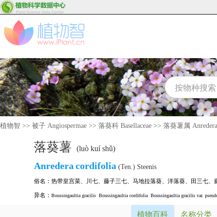
植物智
>>
被子 Angiospermae
>>
落葵科 Basellaceae
>>
落葵薯属 Anreder
落葵薯
(luò kuí shǔ)
Anredera
cordifolia
(Ten.) Steenis
俗名：
热带皇宫菜
、
川七
、
藤子三七
、
马地拉落葵
、
洋落葵
、
田三七
、
异名：
Boussingaultia gracilis
Boussingaultia cordifolia
Boussingaultia gracilis var. pseud
植物百科
名称分类