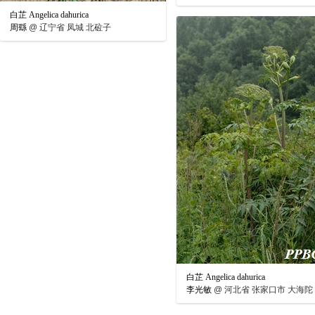
白芷 Angelica dahurica
周繇
@
辽宁省 凤城 北砬子
白芷 Angelica dahurica
李光敏
@
河北省 张家口市 大海陀