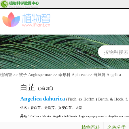
植物智
>>
被子 Angiospermae
>>
伞形科 Apiaceae
>>
当归属 Angelica
白芷
(bái zhǐ)
Angelica
dahurica
(Fisch. ex Hoffm.) Benth. & Hook. f.
俗名：
香白芷
、
走马芹
、
兴安白芷
、
大活
异名：
Callisace dahurica
Angelica tschiliensis
Angelica porphyrocaulis
Angelica macroca
植物百科
名称分类