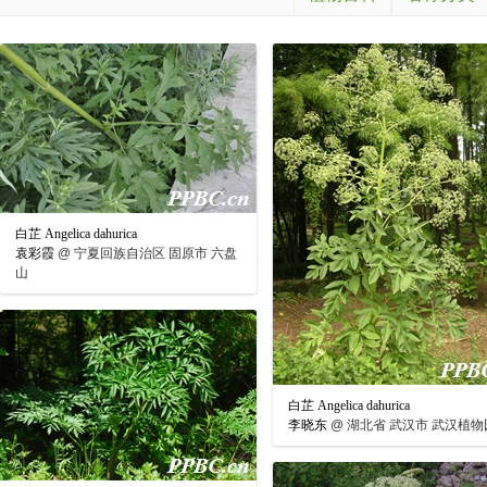
白芷 Angelica dahurica
袁彩霞
@
宁夏回族自治区 固原市 六盘
山
白芷 Angelica dahurica
李晓东
@
湖北省 武汉市 武汉植物