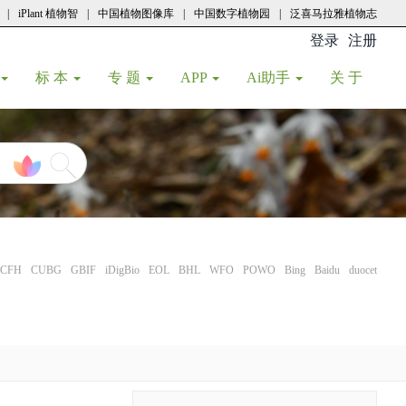
|
iPlant 植物智
|
中国植物图像库
|
中国数字植物园
|
泛喜马拉雅植物志
登录
注册
(current
标 本
专 题
APP
Ai助手
关 于
CFH
CUBG
GBIF
iDigBio
EOL
BHL
WFO
POWO
Bing
Baidu
duocet