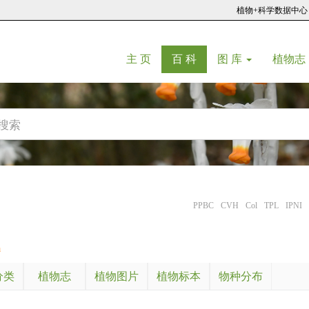
植物+科学数据中心
(current)
(current)
主 页
百 科
图 库
植物志
PPBC
CVH
Col
TPL
IPNI
a
分类
植物志
植物图片
植物标本
物种分布