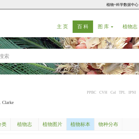
植物+科学数据中心
(current)
(current)
主 页
百 科
图 库
植物志
PPBC
CVH
Col
TPL
IPNI
. Clarke
分类
植物志
植物图片
植物标本
物种分布