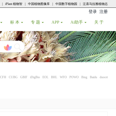
|
iPlant 植物智
|
中国植物图像库
|
中国数字植物园
|
泛喜马拉雅植物志
登录
注册
(current
标 本
专 题
APP
Ai助手
关 于
CFH
CUBG
GBIF
iDigBio
EOL
BHL
WFO
POWO
Bing
Baidu
duocet