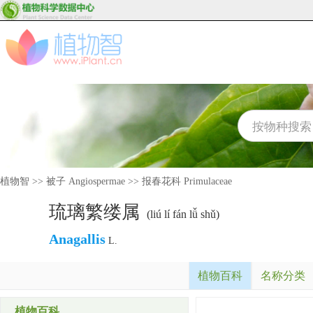
植物智
>>
被子 Angiospermae
>>
报春花科 Primulaceae
琉璃繁缕属
(liú lí fán lǚ shǔ)
Anagallis
L.
植物百科
名称分类
植物百科