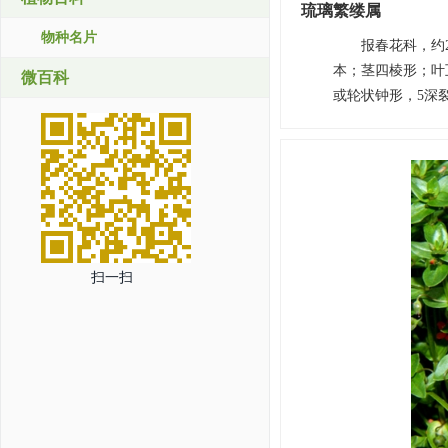
琉璃繁缕属
物种名片
报春花科，约2
本；茎四棱形；叶
微百科
或轮状钟形，5深
扫一扫