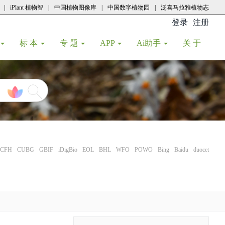
|
iPlant 植物智
|
中国植物图像库
|
中国数字植物园
|
泛喜马拉雅植物志
登录
注册
(current
标 本
专 题
APP
Ai助手
关 于
CFH
CUBG
GBIF
iDigBio
EOL
BHL
WFO
POWO
Bing
Baidu
duocet