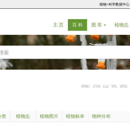
植物+科学数据中心
(current)
(current)
主 页
百 科
图 库
植物志
PPBC
CVH
Col
TPL
IPNI
分类
植物志
植物图片
植物标本
物种分布