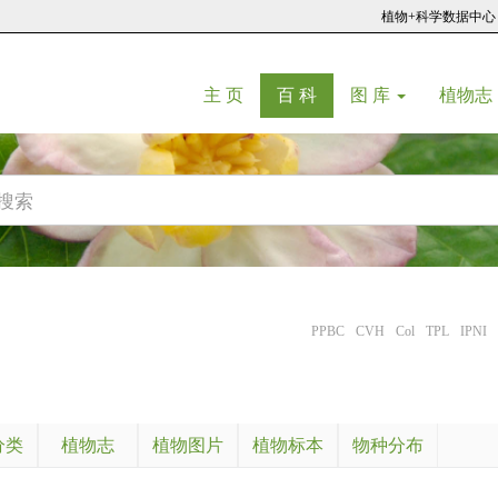
植物+科学数据中心
(current)
(current)
主 页
百 科
图 库
植物志
PPBC
CVH
Col
TPL
IPNI
分类
植物志
植物图片
植物标本
物种分布