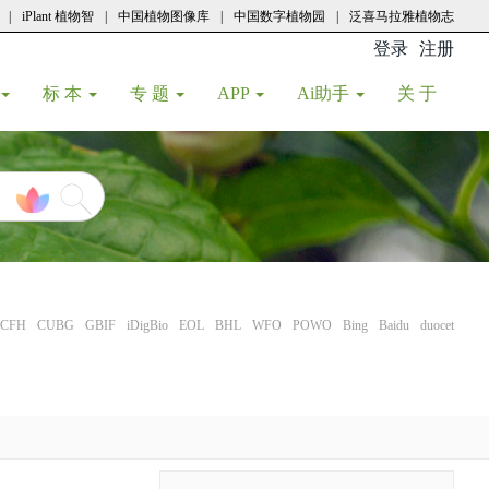
|
iPlant 植物智
|
中国植物图像库
|
中国数字植物园
|
泛喜马拉雅植物志
登录
注册
(current
标 本
专 题
APP
Ai助手
关 于
CFH
CUBG
GBIF
iDigBio
EOL
BHL
WFO
POWO
Bing
Baidu
duocet