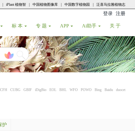
|
iPlant 植物智
|
中国植物图像库
|
中国数字植物园
|
泛喜马拉雅植物志
登录
注册
(current
标 本
专 题
APP
Ai助手
关 于
CFH
CUBG
GBIF
iDigBio
EOL
BHL
WFO
POWO
Bing
Baidu
duocet
保护