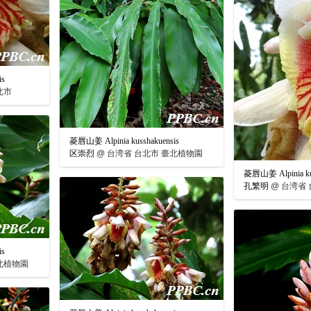
is
北市
菱唇山姜 Alpinia kusshakuensis
区崇烈
@
台湾省 台北市 臺北植物園
菱唇山姜 Alpinia ku
孔繁明
@
台湾省 
is
北植物園