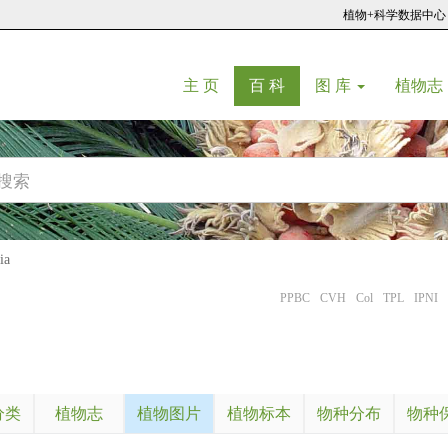
植物+科学数据中心
(current)
(current)
主 页
百 科
图 库
植物志
ia
PPBC
CVH
Col
TPL
IPNI
分类
植物志
植物图片
植物标本
物种分布
物种