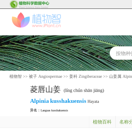
植物智
>>
被子 Angiospermae
>>
姜科 Zingiberaceae
>>
山姜属 Alpin
菱唇山姜
(líng chún shān jiāng)
Alpinia
kusshakuensis
Hayata
异名：
Languas kusshakuensis
植物百科
名称