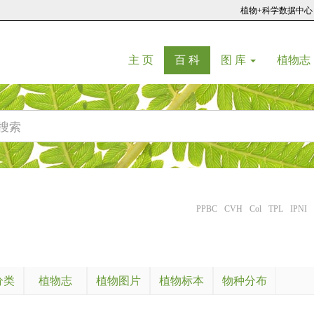
植物+科学数据中心
(current)
(current)
主 页
百 科
图 库
植物志
PPBC
CVH
Col
TPL
IPNI
分类
植物志
植物图片
植物标本
物种分布