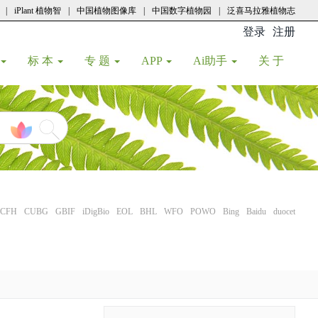
|
iPlant 植物智
|
中国植物图像库
|
中国数字植物园
|
泛喜马拉雅植物志
登录
注册
(current
标 本
专 题
APP
Ai助手
关 于
CFH
CUBG
GBIF
iDigBio
EOL
BHL
WFO
POWO
Bing
Baidu
duocet