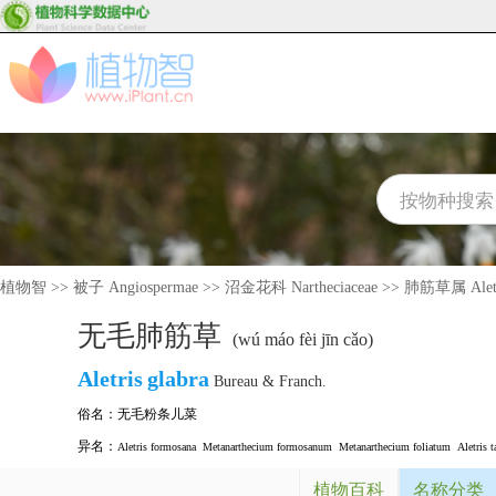
植物智
>>
被子 Angiospermae
>>
沼金花科 Nartheciaceae
>>
肺筋草属 Aletr
无毛肺筋草
(wú máo fèi jīn cǎo)
Aletris
glabra
Bureau & Franch.
俗名：
无毛粉条儿菜
异名：
Aletris formosana
Metanarthecium formosanum
Metanarthecium foliatum
Aletris t
植物百科
名称分类