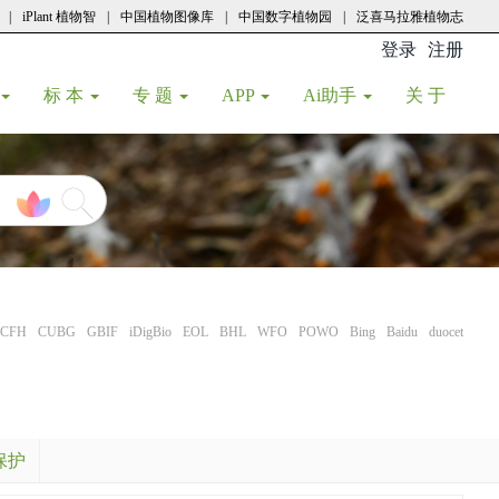
|
iPlant 植物智
|
中国植物图像库
|
中国数字植物园
|
泛喜马拉雅植物志
登录
注册
(current
标 本
专 题
APP
Ai助手
关 于
CFH
CUBG
GBIF
iDigBio
EOL
BHL
WFO
POWO
Bing
Baidu
duocet
保护