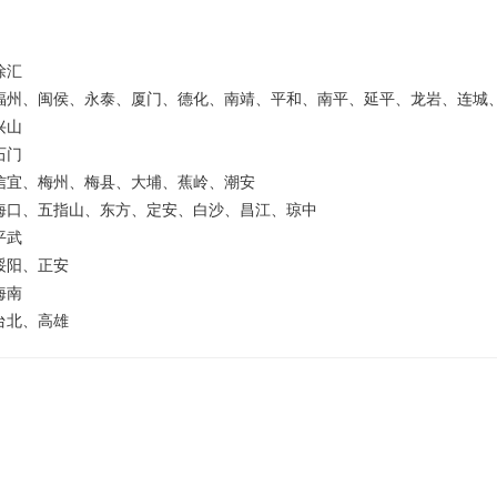
徐汇
福州、闽侯、永泰、厦门、德化、南靖、平和、南平、延平、龙岩、连城
兴山
石门
信宜、梅州、梅县、大埔、蕉岭、潮安
海口、五指山、东方、定安、白沙、昌江、琼中
平武
绥阳、正安
海南
台北、高雄