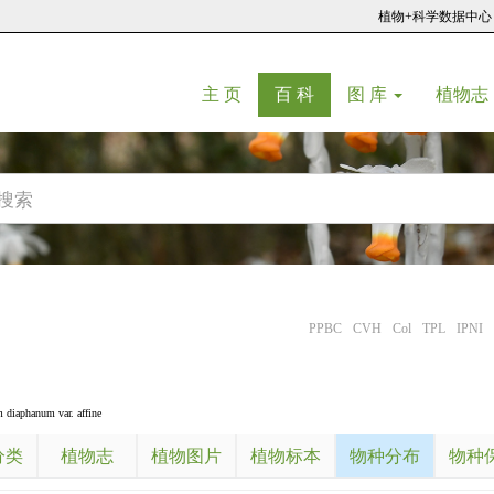
植物+科学数据中心
(current)
(current)
主 页
百 科
图 库
植物志
PPBC
CVH
Col
TPL
IPNI
 diaphanum var. affine
分类
植物志
植物图片
植物标本
物种分布
物种