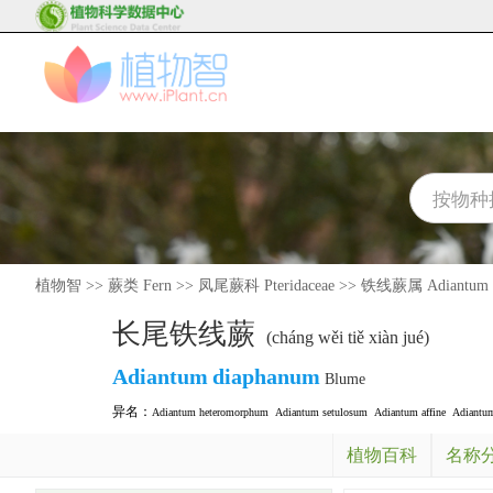
植物智
>>
蕨类 Fern
>>
凤尾蕨科 Pteridaceae
>>
铁线蕨属 Adiantum
长尾铁线蕨
(cháng wěi tiě xiàn jué)
Adiantum
diaphanum
Blume
异名：
Adiantum heteromorphum
Adiantum setulosum
Adiantum affine
Adiantum
植物百科
名称