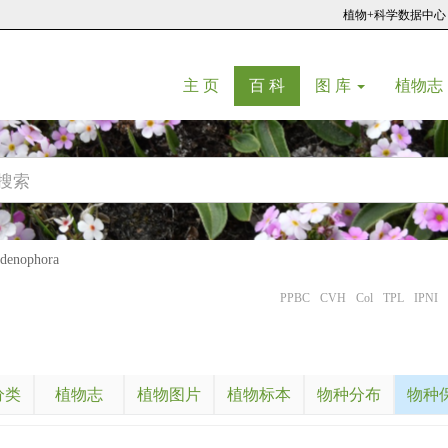
植物+科学数据中心
(current)
(current)
主 页
百 科
图 库
植物志
enophora
PPBC
CVH
Col
TPL
IPNI
分类
植物志
植物图片
植物标本
物种分布
物种