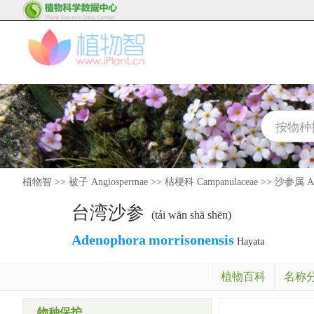
植物智
>>
被子 Angiospermae
>>
桔梗科 Campanulaceae
>>
沙参属 Ad
台湾沙参
(tái wān shā shēn)
Adenophora
morrisonensis
Hayata
植物百科
名称
物种保护