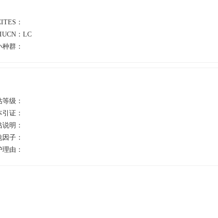
CITES：
IUCN：
LC
小种群：
估等级：
本引证：
估说明：
危因子：
护理由：