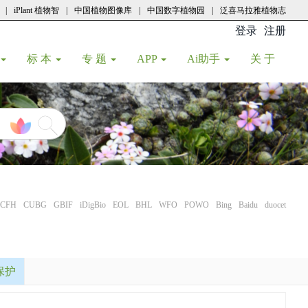
|
iPlant 植物智
|
中国植物图像库
|
中国数字植物园
|
泛喜马拉雅植物志
登录
注册
(current
标 本
专 题
APP
Ai助手
关 于
CFH
CUBG
GBIF
iDigBio
EOL
BHL
WFO
POWO
Bing
Baidu
duocet
保护