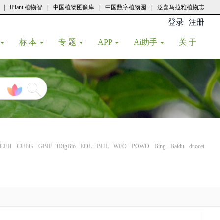
|
iPlant 植物智
|
中国植物图像库
|
中国数字植物园
|
泛喜马拉雅植物志
登录
注册
(current
标 本
专 题
APP
Ai助手
关 于
CFH
CUBG
GBIF
iDigBio
EOL
BHL
WFO
POWO
Bing
Baidu
duocet