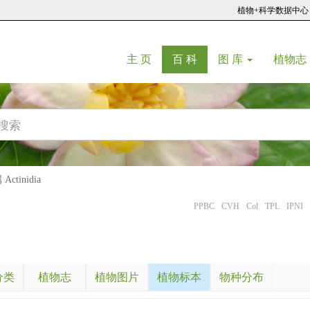
植物+科学数据中心
(current)
(current)
主 页
百 科
图 库
植物志
ctinidia
PPBC
CVH
Col
TPL
IPNI
分类
植物志
植物图片
植物标本
物种分布