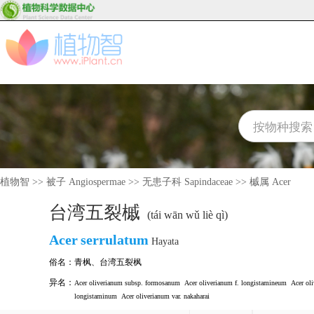
植物智
>>
被子 Angiospermae
>>
无患子科 Sapindaceae
>>
槭属 Acer
台湾五裂槭
(tái wān wǔ liè qì)
Acer
serrulatum
Hayata
俗名：
青枫
、
台湾五裂枫
异名：
Acer oliverianum subsp. formosanum
Acer oliverianum f. longistamineum
Acer ol
longistaminum
Acer oliverianum var. nakaharai