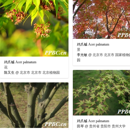
鸡爪槭 Acer palmatum
景
李光敏
@
北京市 北京市 国家植物
园
鸡爪槭 Acer palmatum
花
陈又生
@
北京市 北京市 北京植物园
鸡爪槭 Acer palmatum
田琴
@
贵州省 贵阳市 贵州大学