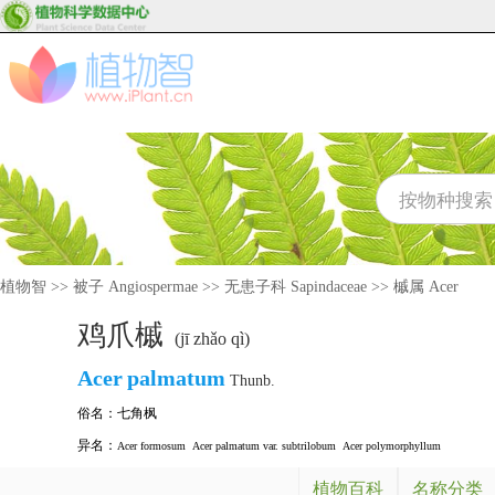
植物智
>>
被子 Angiospermae
>>
无患子科 Sapindaceae
>>
槭属 Acer
鸡爪槭
(jī zhǎo qì)
Acer
palmatum
Thunb.
俗名：
七角枫
异名：
Acer formosum
Acer palmatum var. subtrilobum
Acer polymorphyllum
植物百科
名称分类