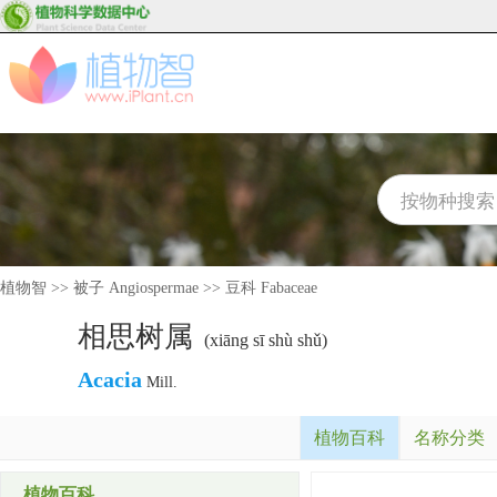
植物智
>>
被子 Angiospermae
>>
豆科 Fabaceae
相思树属
(xiāng sī shù shǔ)
Acacia
Mill.
植物百科
名称分类
植物百科