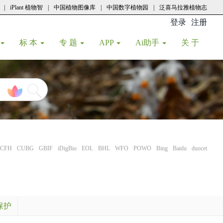
|
iPlant 植物智
|
中国植物图像库
|
中国数字植物园
|
泛喜马拉雅植物志
登录
注册
(current
标 本
专 题
APP
Ai助手
关 于
CFH
CUBG
GBIF
iDigBio
EOL
BHL
WFO
POWO
Bing
Baidu
duocet
保护