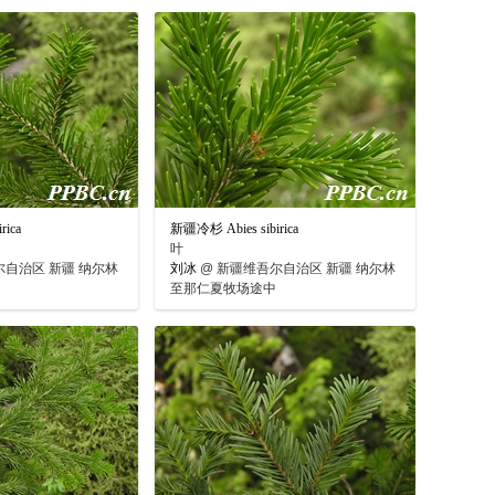
rica
新疆冷杉 Abies sibirica
叶
自治区 新疆 纳尔林
刘冰
@
新疆维吾尔自治区 新疆 纳尔林
至那仁夏牧场途中