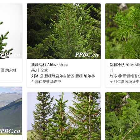
新疆冷杉 Abies sibirica
新疆冷杉 Abies sibi
疆 纳尔林
果,叶,全株
叶
刘冰
@
新疆维吾尔自治区 新疆 纳尔林
刘冰
@
新疆维吾尔
至那仁夏牧场途中
至那仁夏牧场途中