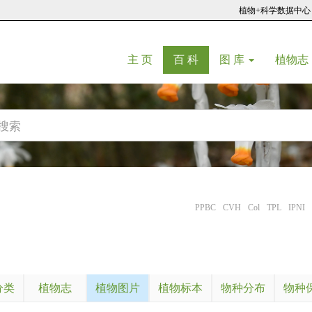
植物+科学数据中心
(current)
(current)
主 页
百 科
图 库
植物志
PPBC
CVH
Col
TPL
IPNI
分类
植物志
植物图片
植物标本
物种分布
物种