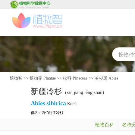
植物智
>>
植物界 Plantae
>>
松科 Pinaceae
>>
冷杉属 Abies
新疆冷杉
(xīn jiāng lěng shān)
Abies
sibirica
Korsh.
俗名：
西伯利亚冷杉
植物百科
名称