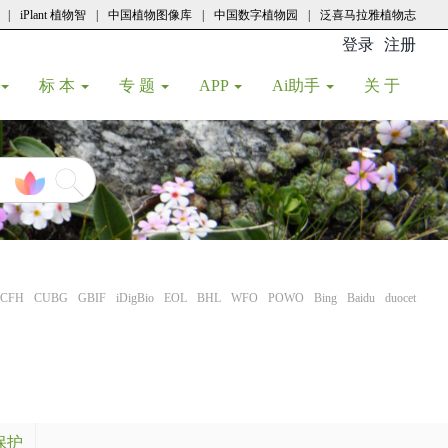
|
iPlant 植物智
|
中国植物图像库
|
中国数字植物园
|
泛喜马拉雅植物志
登录
注册
(current
标 本
专 题
APP
Ai助手
关 于
CFH
CUBG
GBIF
iDigBio
EOL
BHL
WFO
POWO
Bing
Baidu
duocet
保护