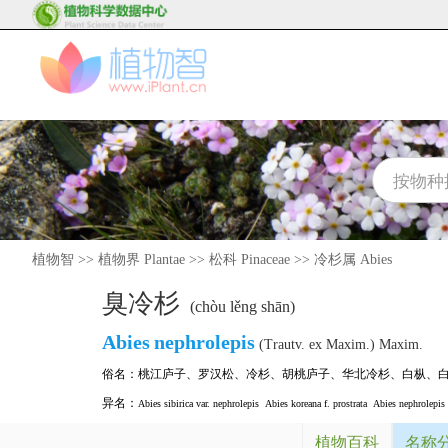
植物智
>>
植物界 Plantae
>>
松科 Pinaceae
>>
冷杉属 Abies
臭冷杉
(chòu lěng shān)
Abies
nephrolepis
(Trautv. ex Maxim.) Maxim.
俗名：
桃江庐子
、
罗汉松
、
冷杉
、
胡桃庐子
、
华北冷杉
、
白枞
、
异名：
Abies sibirica var. nephrolepis
Abies koreana f. prostrata
Abies nephrolepis 
植物百科
名称