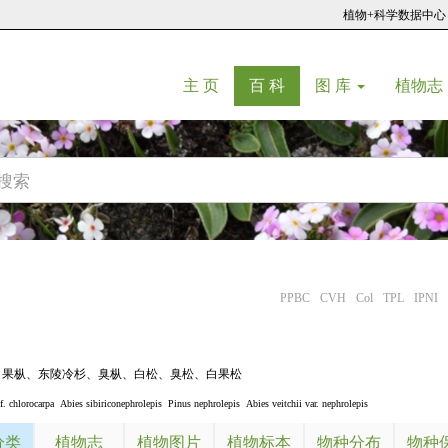
植物+科学数据中心
(current)
(current)
主 页
百 科
图 库
植物志
PPBC
CVH
Col
TPL
IPNI
白果枞
、
东陵冷杉
、
臭枞
、
白松
、
臭松
、
白果松
f. chlorocarpa
Abies sibiriconephrolepis
Pinus nephrolepis
Abies veitchii var. nephrolepis
分类
植物志
植物图片
植物标本
物种分布
物种