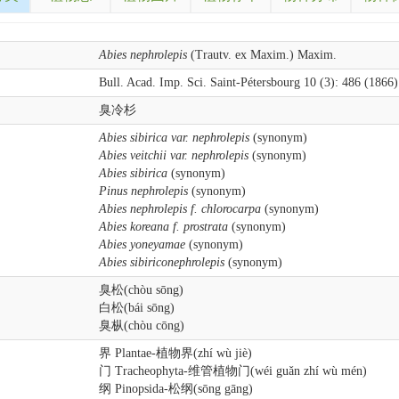
Abies nephrolepis
(Trautv. ex Maxim.) Maxim.
Bull. Acad. Imp. Sci. Saint-Pétersbourg 10 (3): 486 (1866)
臭冷杉
Abies sibirica var. nephrolepis
(synonym)
Abies veitchii var. nephrolepis
(synonym)
Abies sibirica
(synonym)
Pinus nephrolepis
(synonym)
Abies nephrolepis f. chlorocarpa
(synonym)
Abies koreana f. prostrata
(synonym)
Abies yoneyamae
(synonym)
Abies sibiriconephrolepis
(synonym)
臭松(chòu sōng)
白松(bái sōng)
臭枞(chòu cōng)
界 Plantae-植物界(zhí wù jiè)
门 Tracheophyta-维管植物门(wéi guǎn zhí wù mén)
纲 Pinopsida-松纲(sōng gāng)