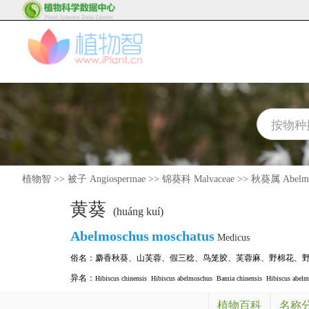
植物智
>>
被子 Angiospermae
>>
锦葵科 Malvaceae
>>
秋葵属 Abelmo
黄葵
(huáng kuí)
Abelmoschus
moschatus
Medicus
俗名：
麝香秋葵
、
山芙蓉
、
假三稔
、
鸟笼胶
、
芙蓉麻
、
野棉花
、
异名：
Hibiscus chinensis
Hibiscus abelmoschus
Bamia chinensis
Hibiscus abelmo
植物百科
名称