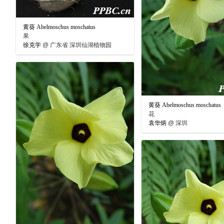
黄葵 Abelmoschus moschatus
果
徐克学
@
广东省 深圳仙湖植物园
黄葵 Abelmoschus moschatus
花
袁华炳
@
深圳