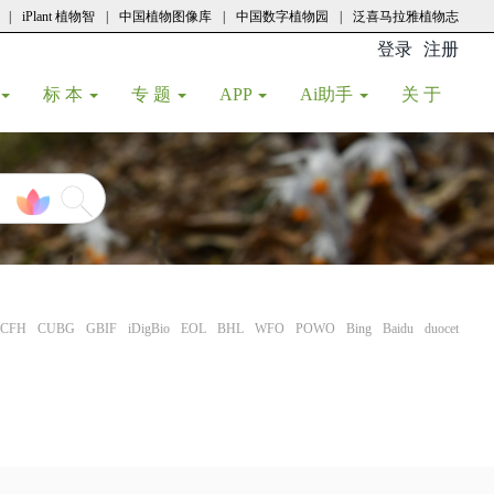
|
iPlant 植物智
|
中国植物图像库
|
中国数字植物园
|
泛喜马拉雅植物志
登录
注册
(current
标 本
专 题
APP
Ai助手
关 于
CFH
CUBG
GBIF
iDigBio
EOL
BHL
WFO
POWO
Bing
Baidu
duocet