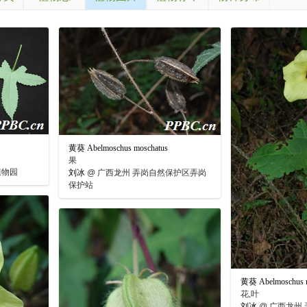
黄葵 Abelmoschus moschatus
果
植物园
刘冰
@
广西龙州 弄岗自然保护区弄岗
保护站
黄葵 Abelmoschus m
花,叶
刘冰
@
广西龙州 