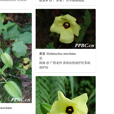
徐克学
@
广东省 广州华南植物园
黄葵 Abelmoschus moschatus
花
刘冰
@
广西龙州 弄岗自然保护区弄岗
保护站
oschatus