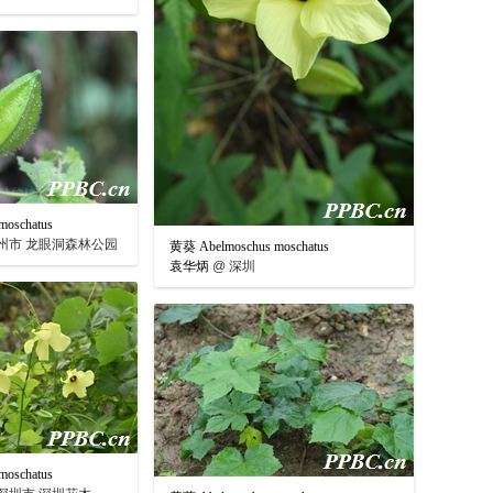
oschatus
州市 龙眼洞森林公园
黄葵 Abelmoschus moschatus
袁华炳
@
深圳
oschatus