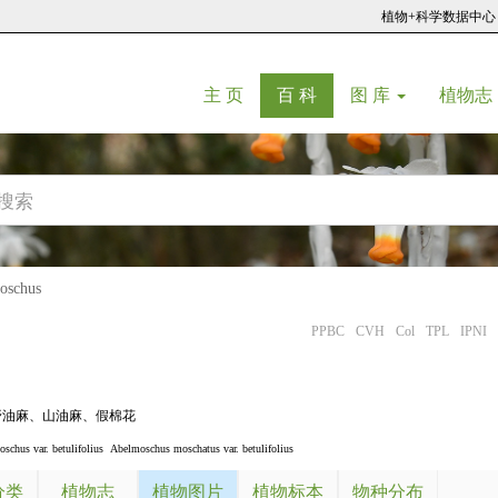
植物+科学数据中心
(current)
(current)
主 页
百 科
图 库
植物志
schus
PPBC
CVH
Col
TPL
IPNI
野油麻
、
山油麻
、
假棉花
schus var. betulifolius
Abelmoschus moschatus var. betulifolius
分类
植物志
植物图片
植物标本
物种分布