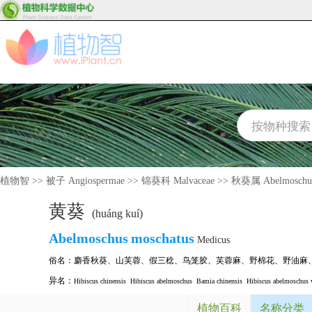
植物智
>>
被子 Angiospermae
>>
锦葵科 Malvaceae
>>
秋葵属 Abelmoschu
黄葵
(huáng kuí)
Abelmoschus
moschatus
Medicus
俗名：
麝香秋葵
、
山芙蓉
、
假三稔
、
鸟笼胶
、
芙蓉麻
、
野棉花
、
野油麻
异名：
Hibiscus chinensis
Hibiscus abelmoschus
Bamia chinensis
Hibiscus abelmoschus va
植物百科
名称分类