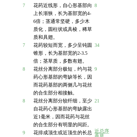
7
花药近线形，自心形基部向
8
上长渐狭，长为基部宽的4-
6倍；茎通常坚硬，多少木
质化，圆柱状或具棱，稀草
质和具翅。
7
花药较短而宽，多少呈钝圆
34
锥形，长为基部宽的2-3.5
倍；茎草质，多数有翅。
8
花丝分离部分极短，约与花
9
药心形基部的弯缺等长，因
而花药基部的两侧几与花丝
的合生部分相接触。
8
花丝分离部分较纤细，至少
21
自花药心形基部的弯缺露出
近1毫米，因而花药与花丝
的合生部分有明显的间距。
近总序
9
花排成顶生或近顶生的长总
香草