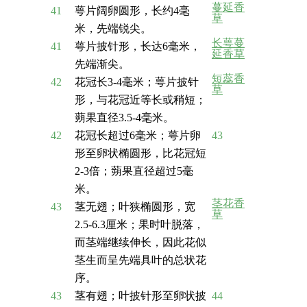
蔓延香
41
萼片阔卵圆形，长约4毫
草
米，先端锐尖。
长萼蔓
41
萼片披针形，长达6毫米，
延香草
先端渐尖。
短蕊香
42
花冠长3-4毫米；萼片披针
草
形，与花冠近等长或稍短；
蒴果直径3.5-4毫米。
42
花冠长超过6毫米；萼片卵
43
形至卵状椭圆形，比花冠短
2-3倍；蒴果直径超过5毫
米。
茎花香
43
茎无翅；叶狭椭圆形，宽
草
2.5-6.3厘米；果时叶脱落，
而茎端继续伸长，因此花似
茎生而呈先端具叶的总状花
序。
43
茎有翅；叶披针形至卵状披
44