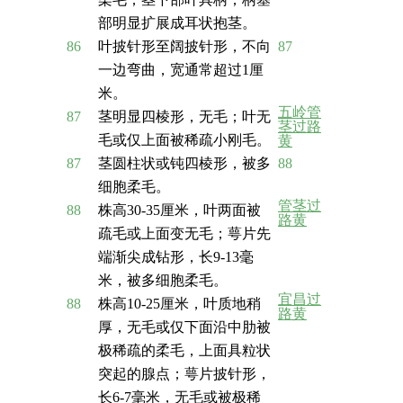
部明显扩展成耳状抱茎。
86
叶披针形至阔披针形，不向
87
一边弯曲，宽通常超过1厘
米。
五岭管
87
茎明显四棱形，无毛；叶无
茎过路
毛或仅上面被稀疏小刚毛。
黄
87
茎圆柱状或钝四棱形，被多
88
细胞柔毛。
管茎过
88
株高30-35厘米，叶两面被
路黄
疏毛或上面变无毛；萼片先
端渐尖成钻形，长9-13毫
米，被多细胞柔毛。
宜昌过
88
株高10-25厘米，叶质地稍
路黄
厚，无毛或仅下面沿中肋被
极稀疏的柔毛，上面具粒状
突起的腺点；萼片披针形，
长6-7毫米，无毛或被极稀