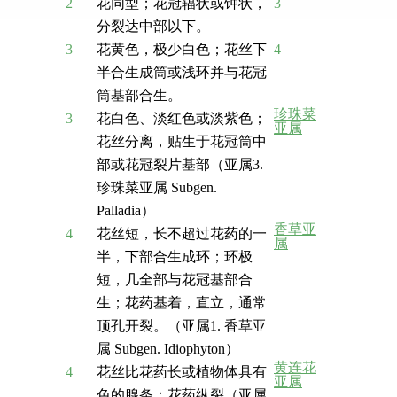
2
花同型；花冠辐状或钟状，
3
分裂达中部以下。
3
花黄色，极少白色；花丝下
4
半合生成筒或浅环并与花冠
筒基部合生。
珍珠菜
3
花白色、淡红色或淡紫色；
亚属
花丝分离，贴生于花冠筒中
部或花冠裂片基部（亚属3.
珍珠菜亚属 Subgen.
Palladia）
香草亚
4
花丝短，长不超过花药的一
属
半，下部合生成环；环极
短，几全部与花冠基部合
生；花药基着，直立，通常
顶孔开裂。（亚属1. 香草亚
属 Subgen. Idiophyton）
黄连花
4
花丝比花药长或植物体具有
亚属
色的腺条；花药纵裂（亚属