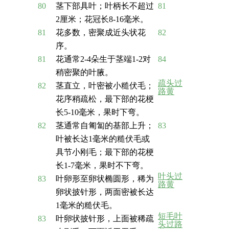
80
茎下部具叶；叶柄长不超过
81
2厘米；花冠长8-16毫米。
81
花多数，密聚成近头状花
82
序。
81
花通常2-4朵生于茎端1-2对
84
稍密聚的叶腋。
疏头过
82
茎直立，叶密被小糙伏毛；
路黄
花序稍疏松，最下部的花梗
长5-10毫米，果时下弯。
82
茎通常自匍匐的基部上升；
83
叶被长达1毫米的糙伏毛或
具节小刚毛；最下部的花梗
长1-7毫米，果时不下弯。
叶头过
83
叶卵形至卵状椭圆形，稀为
路黄
卵状披针形，两面密被长达
1毫米的糙伏毛。
短毛叶
83
叶卵状披针形，上面被稀疏
头过路