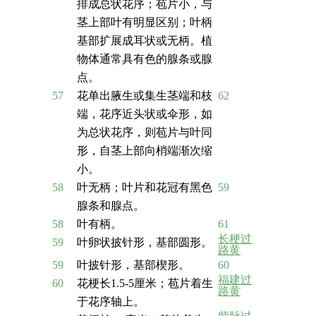
排成总状花序；苞片小，与
茎上部叶有明显区别；叶柄
基部扩展成耳状或无柄。植
物体通常具有色的腺条或腺
点。
57
花单出腋生或集生茎端和枝
62
端，花序近头状或伞形，如
为总状花序，则苞片与叶同
形，自茎上部向梢端渐次缩
小。
58
叶无柄；叶片和花冠有黑色
59
腺条和腺点。
58
叶有柄。
61
长梗过
59
叶卵状披针形，基部圆形。
路黄
59
叶披针形，基部楔形。
60
福建过
60
花梗长1.5-5厘米；苞片着生
路黄
于花序轴上。