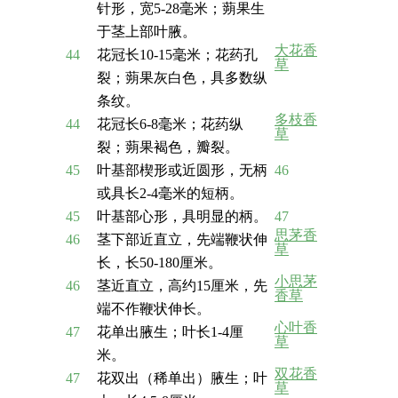
针形，宽5-28毫米；蒴果生
于茎上部叶腋。
大花香
44
花冠长10-15毫米；花药孔
草
裂；蒴果灰白色，具多数纵
条纹。
多枝香
44
花冠长6-8毫米；花药纵
草
裂；蒴果褐色，瓣裂。
45
叶基部楔形或近圆形，无柄
46
或具长2-4毫米的短柄。
45
叶基部心形，具明显的柄。
47
思茅香
46
茎下部近直立，先端鞭状伸
草
长，长50-180厘米。
小思茅
46
茎近直立，高约15厘米，先
香草
端不作鞭状伸长。
心叶香
47
花单出腋生；叶长1-4厘
草
米。
双花香
47
花双出（稀单出）腋生；叶
草