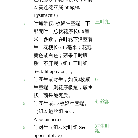
2. 黄连花亚属 Subgen.
Lysimachia）
三叶组
5
叶通常仅3枚聚生茎端，下
部无叶；总状花序长6-9厘
米，多数，在叶轮下沿茎着
生；花梗长6-15毫米；花冠
黄色或白色；蒴果干时膜
质，不开裂（组1. 三叶组
Sect. Idiophyton）。
5
叶互生或对生，如仅3枚聚
6
生茎端，则花序极短，簇生
状；蒴果脆壳质。
短丝组
6
叶互生或2-3枚聚生茎端。
（组2. 短丝组 Sect.
Apodanthera）
对生叶
6
叶对生（组3. 对叶组 Sect.
组
oppositifoliae）