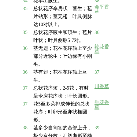
34
花单出腋生。
38
金平香
35
总状花序伞房状，茎生；苞
草
片钻形；茎无翅；叶具侧脉
达10对以上。
35
总状花序腋生和顶生；苞片
36
叶状；叶具侧脉5-7对。
轮花香
36
茎无翅；花在花序轴上至少
草
部分近轮生；叶边缘有小刚
毛。
36
茎有翅；花在花序轴上互
37
生。
川香草
37
总状花序短，2-5花，有时
呈伞房花序状；叶长圆形。
垂花香
37
花5至多朵排成伸长的总状
草
花序；叶卵形至卵状椭圆
形。
38
茎多少自匍匐的基部上升，
39
极少有分枝；叶阔卵形至椭