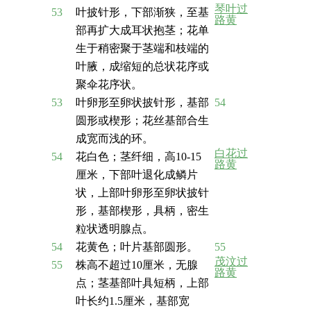
琴叶过
53
叶披针形，下部渐狭，至基
路黄
部再扩大成耳状抱茎；花单
生于稍密聚于茎端和枝端的
叶腋，成缩短的总状花序或
聚伞花序状。
53
叶卵形至卵状披针形，基部
54
圆形或楔形；花丝基部合生
成宽而浅的环。
白花过
54
花白色；茎纤细，高10-15
路黄
厘米，下部叶退化成鳞片
状，上部叶卵形至卵状披针
形，基部楔形，具柄，密生
粒状透明腺点。
54
花黄色；叶片基部圆形。
55
茂汶过
55
株高不超过10厘米，无腺
路黄
点；茎基部叶具短柄，上部
叶长约1.5厘米，基部宽