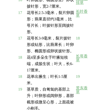
排草
披针形，宽2-7厘米。
长叶香
17
花萼长2.5-3毫米，裂片卵圆
草
形；蒴果直径约3毫米，比
萼片长；叶披针形至阔披针
形。
17
花萼长3-9毫米，裂片披针
18
形或钻形，比蒴果长；叶卵
形、椭圆形或卵状披针形。
长萼香
18
花4至多朵生于叶腋短枝
草
端，成簇生状；叶大，长6-
17厘米。
18
花单出腋生；叶长1-5厘
19
米。
景东香
19
茎草质，自匍匐的基部上
草
升；叶卵形或阔卵形，基部
截形或微呈心形，上面疏被
小刚毛。