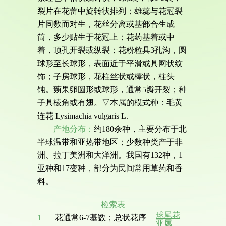
裂片在花蕾中旋转状排列；雄蕊与花冠裂
片同数而对生，花丝分离或基部合生成
筒，多少贴生于花冠上；花药基着或中
着，顶孔开裂或纵裂；花粉粒具3孔沟，圆
球形至长球形，表面近于平滑或具网状纹
饰；子房球形，花柱丝状或棒状，柱头
钝。蒴果卵圆形或球形，通常5瓣开裂；种
子具棱角或有翅。▽本属的模式种：毛黄
连花 Lysimachia vulgaris L.
产地分布：
约180余种，主要分布于北
半球温带和亚热带地区；少数种类产于非
洲、拉丁美洲和大洋洲。我国有132种，1
亚种和17变种，部分为民间常用草药和香
料。
检索表
球尾花
1
花通常6-7基数；总状花序
亚属