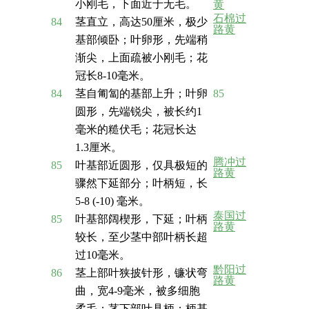
小刚毛，下面近于无毛。
黄
石棉过
84
茎直立，高达50厘米，极少
路黄
基部倾卧；叶卵形，先端稍
渐尖，上面疏被小刚毛；花
冠长8-10毫米。
84
茎自匍匐的基部上升；叶卵
85
圆形，先端锐尖，被长约1
毫米的糙伏毛；花冠长达
1.3厘米。
腾冲过
85
叶基部近圆形，仅具极短的
路黄
骤然下延部分；叶柄短，长
5-8 (-10) 毫米。
泰国过
85
叶基部阔楔形，下延；叶柄
路黄
较长，至少茎中部叶柄长超
过10毫米。
黔阳过
86
茎上部叶狭披针形，镰状弯
路黄
曲，宽4-9毫米，被多细胞
柔毛；茎下部叶具柄；柄基