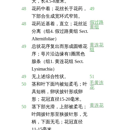
大，长4.5-8厘米。
48
花药中着；花丝长于花药，
49
下部合生成宽环式窄筒。
假过路
48
花药近基着，直立；花丝近
黄组
分离（组4. 假过路黄组 Sect.
Alternifoliae）
黄连花
49
总状花序复出而形成圆锥花
组
序；萼片沿边缘有1圈黑色
腺条（组1. 黄连花组 Sect.
Lysimachia）
49
无上述综合性状。
51
毛黄连
50
茎和叶下面均被短柔毛；叶
花
具短柄，卵状披针形或卵
形；花冠直径15-20毫米。
黄连花
50
茎下部光滑，上部被柔毛；
叶阔披针形至狭披针形，无
柄，下面无毛；花冠直径
11-15毫米。