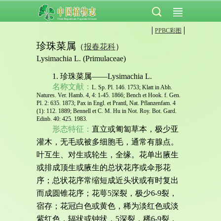
PPBC彩图
珍珠菜属
（
报春花科
）
Lysimachia L. (Primulaceae)
1. 珍珠菜属——Lysimachia L.
名称文献：
L. Sp. Pl. 146. 1753; Klatt in Abh.
Natures. Ver. Hamb. 4, 4: 1-45. 1866; Bench et Hook. f. Gen.
Pl. 2: 635. 1873; Pax in Engl. et Prantl, Nat. Pflanzenfam. 4
(1): 112. 1889; Bennell et C. M. Hu in Not. Roy. Bot. Gard.
Edinb. 40: 425. 1983.
形态特征：
直立或匍匐草本，极少亚
灌木，无毛或被多细胞毛，通常有腺点。
叶互生、对生或轮生，全缘。花单出腋生
或排成顶生或腋生的总状花序或伞形花
序；总状花序常缩短成近头状或有时复出
而成圆锥花序；花萼5深裂，极少6-9裂，
宿存；花冠白色或黄色，稀为淡红色或淡
紫红色，辐状或钟状，5深裂，稀6-9裂，