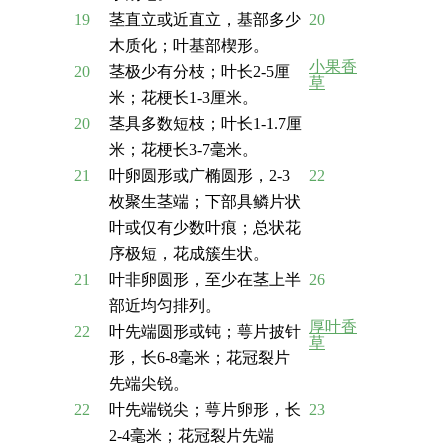
19
茎直立或近直立，基部多少
20
木质化；叶基部楔形。
小果香
20
茎极少有分枝；叶长2-5厘
草
米；花梗长1-3厘米。
20
茎具多数短枝；叶长1-1.7厘
米；花梗长3-7毫米。
21
叶卵圆形或广椭圆形，2-3
22
枚聚生茎端；下部具鳞片状
叶或仅有少数叶痕；总状花
序极短，花成簇生状。
21
叶非卵圆形，至少在茎上半
26
部近均匀排列。
厚叶香
22
叶先端圆形或钝；萼片披针
草
形，长6-8毫米；花冠裂片
先端尖锐。
22
叶先端锐尖；萼片卵形，长
23
2-4毫米；花冠裂片先端