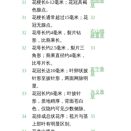
田阳香
31
花梗长6-12毫米；花冠具褐
草
色腺点。
31
花梗长通常超过15毫米；花
32
冠无腺点。
石山细
32
花萼长约4毫米，裂片钻
梗香草
形，比蒴果长。
32
花萼长约2.5毫米，裂片三
33
角形；蒴果直径约4毫米，
比萼片长。
富宁香
33
花冠长达10毫米；叶卵状披
草
针形至披针形，两面网脉明
显。
兴义香
33
花冠长约6毫米；叶披针
草
形，质地稍厚，背面苍白
色，仅隐约可见少数侧脉。
34
花排成总状花序；苞片与茎
35
上部叶有明显区别。