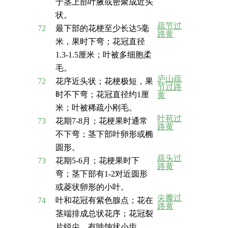
于茎上部叶腋或密聚成近头
状。
疏节过
72
最下部的花梗至少长达5毫
路黄
米，果时下弯；花冠直径
1.3-1.5厘米；叶被多细胞柔
毛。
庐山疏
72
花序近头状；花梗极短，果
节过路
时不下弯；花冠直径约1厘
黄
米；叶被稀疏小刚毛。
叶苞过
73
花期7-8月；花梗果时通常
路黄
不下弯；茎下部叶卵形或椭
圆形。
疏头过
73
花期5-6月；花梗果时下
路黄
弯；茎下部有1-2对近圆形
或菱状卵形的小叶。
尖瓣过
74
叶和花冠有紫色腺点；花在
路黄
茎端排成总状花序；花冠裂
片锐尖，有啮蚀状小齿。