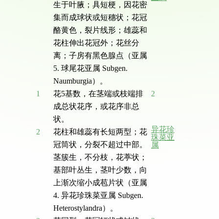
生于叶腋；具短梗，因花密
集而成球状或短穗状；花冠
酪黄色，裂片线形；雄蕊和
花柱伸出花冠外；花丝分
离；子房有黑色腺点（亚属
5. 球尾花亚属 Subgen.
Naumburgia）。
1
花5基数，在茎端或枝端排
2
成总状花序，或花序非总
状。
异花珍
2
花柱和雄蕊有长短两型；花
珠菜亚
冠筒状，分裂不超过中部。
属
茎簇生，不分枝，花葶状；
基部叶丛生，茎叶少数，向
上渐次缩小成苞片状（亚属
4. 异花珍珠菜亚属 Subgen.
Heterostylandra）。