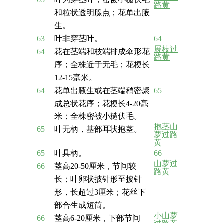
路黄
和粒状透明腺点；花单出腋
生。
63
叶非穿茎叶。
64
展枝过
64
花在茎端和枝端排成伞形花
路黄
序；全株近于无毛；花梗长
12-15毫米。
64
花单出腋生或在茎端稍密聚
65
成总状花序；花梗长4-20毫
米；全株密被小糙伏毛。
抱茎山
65
叶无柄，基部耳状抱茎。
萝过路
黄
65
叶具柄。
66
山萝过
66
茎高20-50厘米，节间较
路黄
长；叶卵状披针形至披针
形，长超过3厘米；花丝下
部合生成短筒。
小山萝
66
茎高6-20厘米，下部节间