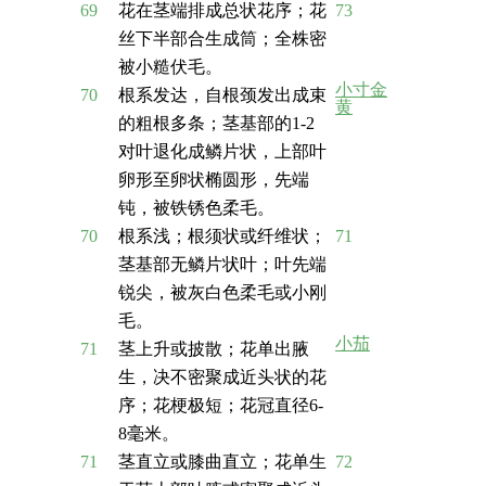
69
花在茎端排成总状花序；花
73
丝下半部合生成筒；全株密
被小糙伏毛。
小寸金
70
根系发达，自根颈发出成束
黄
的粗根多条；茎基部的1-2
对叶退化成鳞片状，上部叶
卵形至卵状椭圆形，先端
钝，被铁锈色柔毛。
70
根系浅；根须状或纤维状；
71
茎基部无鳞片状叶；叶先端
锐尖，被灰白色柔毛或小刚
毛。
小茄
71
茎上升或披散；花单出腋
生，决不密聚成近头状的花
序；花梗极短；花冠直径6-
8毫米。
71
茎直立或膝曲直立；花单生
72