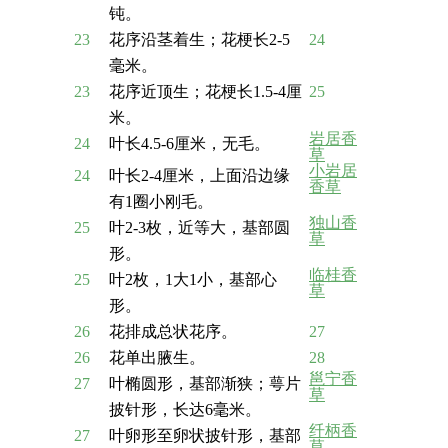
钝。
23
花序沿茎着生；花梗长2-5
24
毫米。
23
花序近顶生；花梗长1.5-4厘
25
米。
岩居香
24
叶长4.5-6厘米，无毛。
草
小岩居
24
叶长2-4厘米，上面沿边缘
香草
有1圈小刚毛。
独山香
25
叶2-3枚，近等大，基部圆
草
形。
临桂香
25
叶2枚，1大1小，基部心
草
形。
26
花排成总状花序。
27
26
花单出腋生。
28
邕宁香
27
叶椭圆形，基部渐狭；萼片
草
披针形，长达6毫米。
纤柄香
27
叶卵形至卵状披针形，基部
草