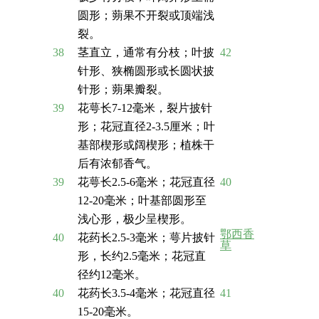
圆形；蒴果不开裂或顶端浅
裂。
38
茎直立，通常有分枝；叶披
42
针形、狭椭圆形或长圆状披
针形；蒴果瓣裂。
39
花萼长7-12毫米，裂片披针
形；花冠直径2-3.5厘米；叶
基部楔形或阔楔形；植株干
后有浓郁香气。
39
花萼长2.5-6毫米；花冠直径
40
12-20毫米；叶基部圆形至
浅心形，极少呈楔形。
鄂西香
40
花药长2.5-3毫米；萼片披针
草
形，长约2.5毫米；花冠直
径约12毫米。
40
花药长3.5-4毫米；花冠直径
41
15-20毫米。