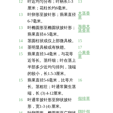
12
叶近均匀分布；叶柄长1-3
13
厘米；花柱长约6毫米。
木茎香
13
叶卵形至披针形；蒴果直径
草
6-7毫米。
海南木
13
叶椭圆形至椭圆状披针形；
茎香草
蒴果直径4-5毫米。
14
茎圆柱状或仅上部微具棱。
15
14
茎明显具棱或有狭翅。
17
小果香
15
蒴果直径3-4毫米，与花萼
草
近等长。茎纤细；叶在茎上
半部多少近均匀排列，顶端
的较小，长1.5-3厘米。
15
蒴果直径5-6毫米，比萼片
16
长。茎粗壮；叶通常聚生茎
端，长 (3) 4-12厘米。
假排草
16
叶通常披针形至卵状披针
形，宽1-3 (4) 厘米。
阔叶假
16
叶卵圆形、椭圆形至广卵状