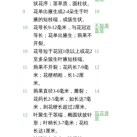
状花序；茎草质，圆柱状。
9
花单出腋生或2-4朵生于叶
10
腋的短枝端，成簇生状。
不裂果
10
花萼长9-12毫米，与花冠近
香草
等长；花单出腋生；蒴果不
开裂。
10
花萼短于花冠1倍以上或花2
11
至多朵簇生叶腋短枝端。
11
蒴果不开裂；花药长7-9毫
12
米；花梗稍粗，长1-2厘
米。
11
蒴果直径3-6毫米，瓣裂；
14
花药长2-5毫米，如长达7毫
米，则花梗长超过2厘米。
茄花香
12
叶聚生于茎端，椭圆状披针
草
形；叶柄长3-7毫米；花柱
长达1厘米。