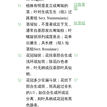
过路黄
51
植株有明显直立或匍匐的
组
茎；叶对生或互生（组2. 过
路黄组 Sect. Nunnmuiaria）
短茎组
51
茎缩短，不显著或近于无，
通常自基部发出匍匐枝；叶
螺旋状排列成莲座丛；花单
出腋生，具长梗 （组3. 短
茎组Sect. Rosulatae）
52
花冠辐状；花丝基部合生成
53
浅环或短筒；除花白色者
外，叶无柄或仅基部叶具短
柄。
52
花冠多少呈漏斗状；花丝下
57
部合生成筒，筒高超过全长
的1/3，如仅合生成环或近
分离，则叶具柄或花冠有黑
色腺条。