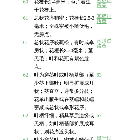
紫脉过
60
花梗长2-4毫米；苞片着生
路黄
于花梗上。
耳柄过
61
总状花序稍密；花梗长2.5-3
路黄
毫米；全株密被小糙伏毛，
无腺点。
南川过
61
总状花序较疏松，有时成伞
路黄
房状；花梗长8-20毫米；茎
无毛；叶和花冠有紫色腺
点。
62
叶为穿茎叶或叶柄基部（至
63
少茎下部叶）明显扩展成耳
状；茎直立，通常多分枝；
花单出腋生或在茎端和枝端
密聚成总状或伞形花序。
62
叶柄纤细，稍具草质边缘或
67
无柄，如叶柄基部扩展成耳
状，则花序近头状。
贯叶过
63
叶为穿茎叶，密被小糙伏毛