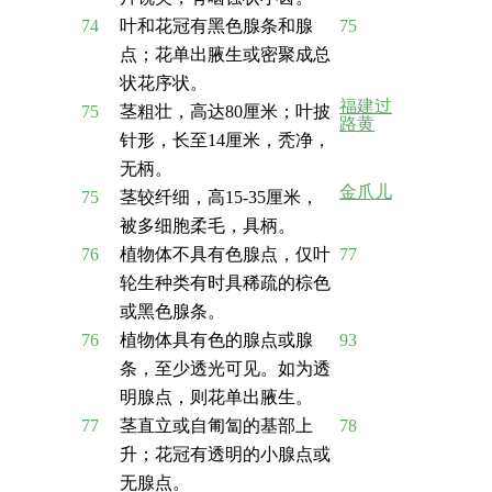
74
叶和花冠有黑色腺条和腺
75
点；花单出腋生或密聚成总
状花序状。
福建过
75
茎粗壮，高达80厘米；叶披
路黄
针形，长至14厘米，秃净，
无柄。
金爪儿
75
茎较纤细，高15-35厘米，
被多细胞柔毛，具柄。
76
植物体不具有色腺点，仅叶
77
轮生种类有时具稀疏的棕色
或黑色腺条。
76
植物体具有色的腺点或腺
93
条，至少透光可见。如为透
明腺点，则花单出腋生。
77
茎直立或自匍匐的基部上
78
升；花冠有透明的小腺点或
无腺点。