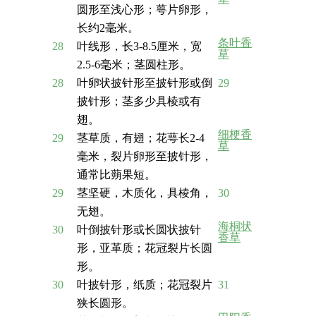
圆形至浅心形；萼片卵形，
长约2毫米。
条叶香
28
叶线形，长3-8.5厘米，宽
草
2.5-6毫米；茎圆柱形。
28
叶卵状披针形至披针形或倒
29
披针形；茎多少具棱或有
翅。
细梗香
29
茎草质，有翅；花萼长2-4
草
毫米，裂片卵形至披针形，
通常比蒴果短。
29
茎坚硬，木质化，具棱角，
30
无翅。
海桐状
30
叶倒披针形或长圆状披针
香草
形，亚革质；花冠裂片长圆
形。
30
叶披针形，纸质；花冠裂片
31
狭长圆形。