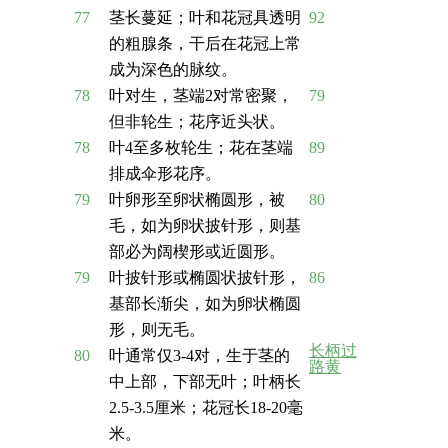
77
茎长蔓延；叶和花冠具透明
92
的粗腺条，干后在花冠上常
成为深色的脉纹。
78
叶对生，茎端2对常密聚，
79
但非轮生；花序近头状。
78
叶4至多枚轮生；花在茎端
89
排成伞形花序。
79
叶卵形至卵状椭圆形，被
80
毛，如为卵状披针形，则基
部必为阔楔形或近圆形。
79
叶披针形或椭圆状披针形，
86
基部长渐尖，如为卵状椭圆
形，则无毛。
长柄过
80
叶通常仅3-4对，生于茎的
路黄
中上部，下部无叶；叶柄长
2.5-3.5厘米；花冠长18-20毫
米。