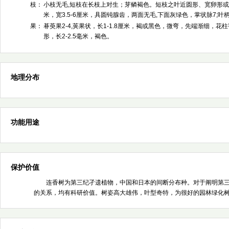
枝：
小枝无毛,短枝在长枝上对生；芽鳞褐色。短枝之叶近圆形、宽卵形或
米，宽3.5-6厘米，具圆钝腺齿，两面无毛,下面灰绿色，掌状脉7;叶柄
果：
朞萸果2-4,荚果状，长1-1.8厘米，褐或黑色，微弯，先端渐细，花
形，长2-2.5毫米，褐色。
地理分布
功能用途
保护价值
连香树为第三纪孑遗植物，中国和日本的间断分布种。对于阐明第
的关系，均有科研价值。树姿高大雄伟，叶型奇特，为很好的园林绿化