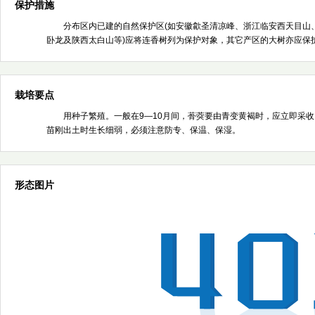
保护措施
分布区内已建的自然保护区(如安徽歙圣清凉峰、浙江临安西天目山
卧龙及陕西太白山等)应将连香树列为保护对象，其它产区的大树亦应保
栽培要点
用种子繁殖。一般在9—10月间，蓇葖要由青变黄褐时，应立即采
苗刚出土时生长细弱，必须注意防专、保温、保湿。
形态图片