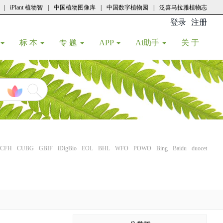
|
iPlant 植物智
|
中国植物图像库
|
中国数字植物园
|
泛喜马拉雅植物志
登录
注册
(current
标 本
专 题
APP
Ai助手
关 于
CFH
CUBG
GBIF
iDigBio
EOL
BHL
WFO
POWO
Bing
Baidu
duocet