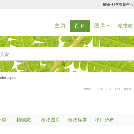
植物+科学数据中心
(current)
(current)
主 页
百 科
图 库
植物志
ocarpus
PPBC
CVH
Col
TPL
IPNI
分类
植物志
植物图片
植物标本
物种分布