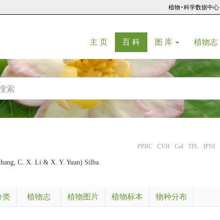
植物+科学数据中心
(current)
(current)
主 页
百 科
图 库
植物志
PPBC
CVH
Col
TPL
IPNI
Zhang, C. X. Li & X. Y. Yuan) Silba
分类
植物志
植物图片
植物标本
物种分布