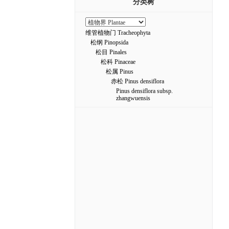
分类树
维管植物门 Tracheophyta
松纲 Pinopsida
松目 Pinales
松科 Pinaceae
松属 Pinus
赤松 Pinus densiflora
Pinus densiflora subsp.
zhangwuensis