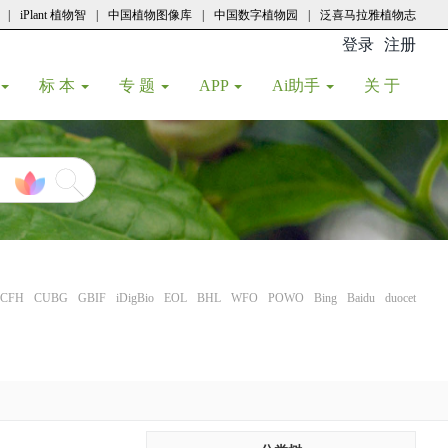
|
iPlant 植物智
|
中国植物图像库
|
中国数字植物园
|
泛喜马拉雅植物志
登录
注册
(current
标 本
专 题
APP
Ai助手
关 于
CFH
CUBG
GBIF
iDigBio
EOL
BHL
WFO
POWO
Bing
Baidu
duocet