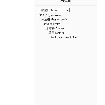
分类树
被子 Angiospermae
木兰纲 Magnoliopsida
禾本目 Poales
禾本科 Poaceae
黍属 Panicum
Panicum undulatifolium