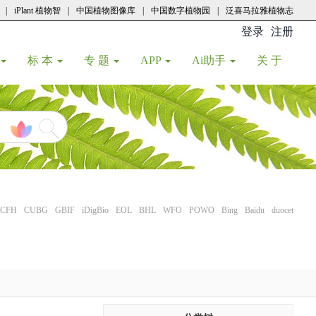
|
iPlant 植物智
|
中国植物图像库
|
中国数字植物园
|
泛喜马拉雅植物志
登录
注册
(current
标 本
专 题
APP
Ai助手
关 于
CFH
CUBG
GBIF
iDigBio
EOL
BHL
WFO
POWO
Bing
Baidu
duocet