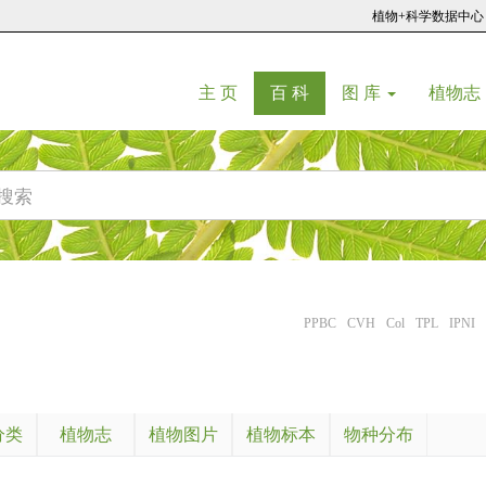
植物+科学数据中心
(current)
(current)
主 页
百 科
图 库
植物志
PPBC
CVH
Col
TPL
IPNI
分类
植物志
植物图片
植物标本
物种分布