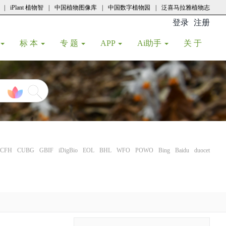
|
iPlant 植物智
|
中国植物图像库
|
中国数字植物园
|
泛喜马拉雅植物志
登录
注册
(current
标 本
专 题
APP
Ai助手
关 于
CFH
CUBG
GBIF
iDigBio
EOL
BHL
WFO
POWO
Bing
Baidu
duocet