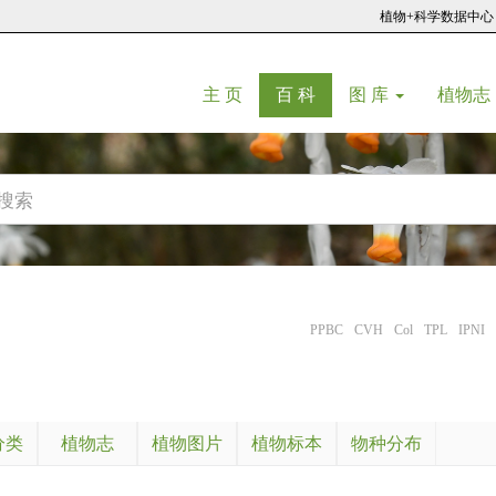
植物+科学数据中心
(current)
(current)
主 页
百 科
图 库
植物志
PPBC
CVH
Col
TPL
IPNI
分类
植物志
植物图片
植物标本
物种分布