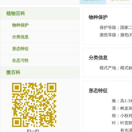
植物百科
物种保护
物种保护
保护等级
：
国家
濒危等级
：
濒危(E
分类信息
形态特征
分类信息
生态习性
模式产地
：
模式
微百科
形态特征
株
：
高1-
茎
：
树皮
枝
：
小枝
叶
：
叶宽
有光
扫一扫