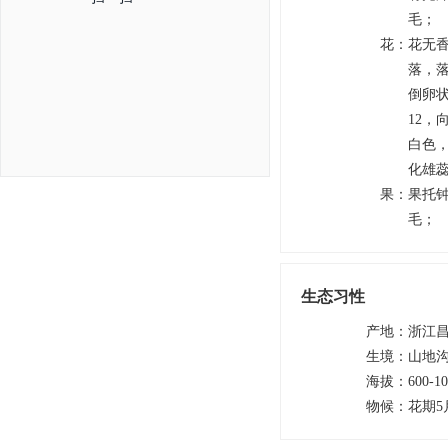
毛；
花
：
花无香
落，落
倒卵状
12，
白色，
化雄蕊
果
：
果托钟
毛；
生态习性
产地
：
浙江
生境
：
山地
海拔
：
600-1
物候
：
花期5