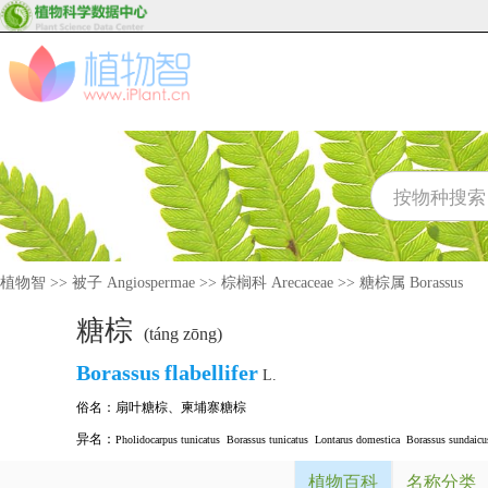
植物智
>>
被子 Angiospermae
>>
棕榈科 Arecaceae
>>
糖棕属 Borassus
糖棕
(táng zōng)
Borassus
flabellifer
L.
俗名：
扇叶糖棕
、
柬埔寨糖棕
异名：
Pholidocarpus tunicatus
Borassus tunicatus
Lontarus domestica
Borassus sundaicu
植物百科
名称分类