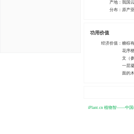
产地
：
我国
分布
：
原产
功用价值
经济价值
：
糖棕
花序
文（
一层
面的
iPlant.cn 植物智—