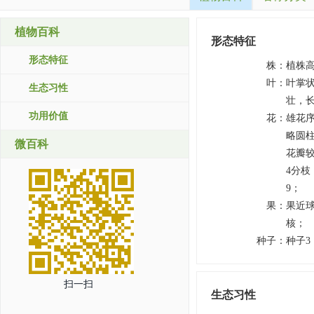
植物百科
形态特征
形态特征
株
：
植株高1
叶
：
叶掌状
生态习性
壮，
功用价值
花
：
雄花序
略圆
微百科
花瓣
4分枝
9；
果
：
果近球
核；
种子
：
种子
扫一扫
生态习性