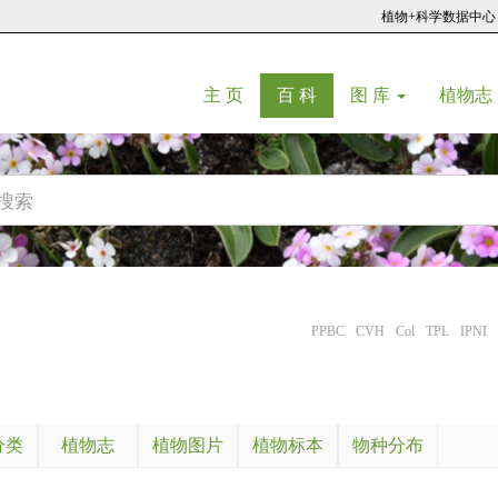
植物+科学数据中心
(current)
(current)
主 页
百 科
图 库
植物志
PPBC
CVH
Col
TPL
IPNI
分类
植物志
植物图片
植物标本
物种分布