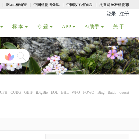
|
iPlant 植物智
|
中国植物图像库
|
中国数字植物园
|
泛喜马拉雅植物志
登录
注册
(current
标 本
专 题
APP
Ai助手
关 于
CFH
CUBG
GBIF
iDigBio
EOL
BHL
WFO
POWO
Bing
Baidu
duocet