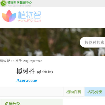
植物智
>>
被子 Angiospermae
槭树科
(qì shù kē)
Aceraceae
植物百科
名称分类
名称分类