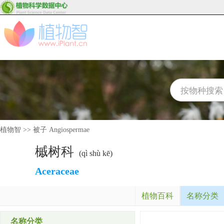
植物智
>>
被子 Angiospermae
槭树科
(qì shù kē)
Aceraceae
植物百科
名称分类
名称分类