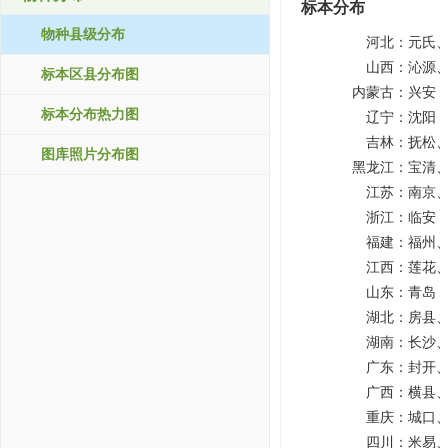
标本分布
物种县级分布
河北：
元氏
山西：
沁源
标本区县分布图
内蒙古：
兴安
标本分布热力图
辽宁：
沈阳
吉林：
抚松
图库照片分布图
黑龙江：
宝清
江苏：
南京
浙江：
临安
福建：
福州
江西：
莲花
山东：
青岛
湖北：
房县
湖南：
长沙
广东：
封开
广西：
横县
重庆：
城口
四川：
米易