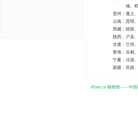
城、
贵州：
遵义
云南：
昆明
西藏：
错那
陕西：
户县
甘肃：
兰州
青海：
乐都
宁夏：
泾源
新疆：
巩留
iPlant.cn 植物智—