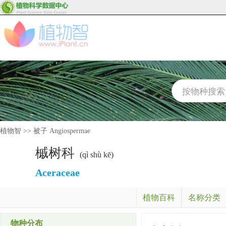
植物智
>>
被子 Angiospermae
槭树科
(qì shù kē)
Aceraceae
植物百科
名称分类
物种分布