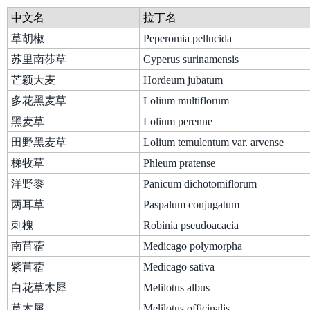
中文名
拉丁名
草胡椒
Peperomia pellucida
苏里南莎草
Cyperus surinamensis
芒颖大麦
Hordeum jubatum
多花黑麦草
Lolium multiflorum
黑麦草
Lolium perenne
田野黑麦草
Lolium temulentum var. arvense
梯牧草
Phleum pratense
洋野黍
Panicum dichotomiflorum
两耳草
Paspalum conjugatum
刺槐
Robinia pseudoacacia
南苜蓿
Medicago polymorpha
紫苜蓿
Medicago sativa
白花草木犀
Melilotus albus
草木犀
Melilotus officinalis