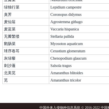
绿独行菜
Lepidium campestre
臭荠
Coronopus didymus
麦仙翁
Agrostemma githago
麦蓝菜
Vaccaria hispanica
无瓣繁缕
Stellaria pallida
鹅肠菜
Myosoton aquaticum
球序卷耳
Cerastium glomeratum
灰绿藜
Chenopodium glaucum
刺沙蓬
Salsola tragus
北美苋
Amaranthus blitoides
苋
Amaranthus tricolor
中国外来入侵物种信息系统 © 2016-2022 