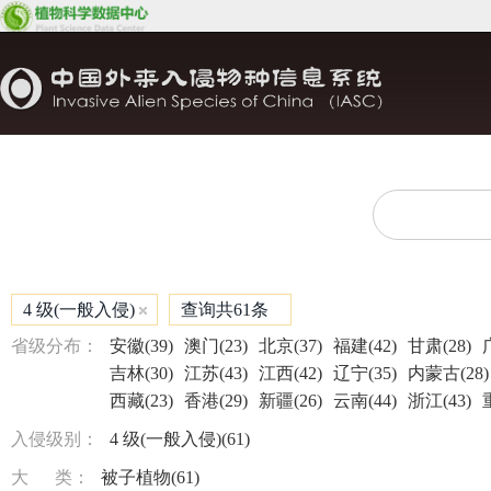
4 级(一般入侵)
查询共61条
省级分布：
安徽(39)
澳门(23)
北京(37)
福建(42)
甘肃(28)
吉林(30)
江苏(43)
江西(42)
辽宁(35)
内蒙古(28)
西藏(23)
香港(29)
新疆(26)
云南(44)
浙江(43)
入侵级别：
4 级(一般入侵)(61)
大 类：
被子植物(61)