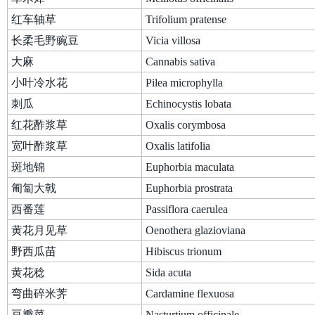
红车轴草
Trifolium pratense
长柔毛野豌豆
Vicia villosa
大麻
Cannabis sativa
小叶冷水花
Pilea microphylla
刺瓜
Echinocystis lobata
红花酢浆草
Oxalis corymbosa
宽叶酢浆草
Oxalis latifolia
斑地锦
Euphorbia maculata
匍匐大戟
Euphorbia prostrata
西番莲
Passiflora caerulea
黄花月见草
Oenothera glazioviana
野西瓜苗
Hibiscus trionum
黄花稔
Sida acuta
弯曲碎米荠
Cardamine flexuosa
豆瓣菜
Nasturtium officinale