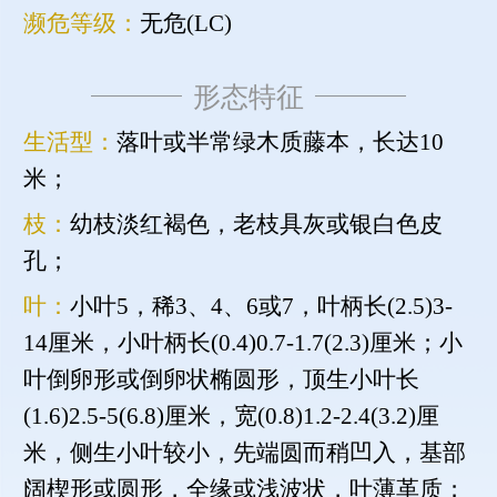
濒危等级：
无危(LC)
形态特征
生活型：
落叶或半常绿木质藤本，长达10
米；
枝：
幼枝淡红褐色，老枝具灰或银白色皮
孔；
叶：
小叶5，稀3、4、6或7，叶柄长(2.5)3-
14厘米，小叶柄长(0.4)0.7-1.7(2.3)厘米；小
叶倒卵形或倒卵状椭圆形，顶生小叶长
(1.6)2.5-5(6.8)厘米，宽(0.8)1.2-2.4(3.2)厘
米，侧生小叶较小，先端圆而稍凹入，基部
阔楔形或圆形，全缘或浅波状，叶薄革质；