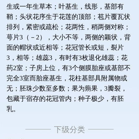
生或一年生草本；叶基生，线形，基部有
鞘；头状花序生于花莲的顶部；苞片覆瓦状
排列，紧密或疏松；花两性，稍两侧对称；
萼片3（－2），大小不等，两侧的颖状，背
面的帽状或近相等；花冠管长或短，裂片
3，相等；雄蕊3，有时有3枚退化雄蕊；花
药2室；子房上位，有3个侧膜胎座或基部不
完全3室而胎座基生，花柱基部具附属物或
无；胚珠少数至多数；果为蒴果，3瓣裂，
包藏于宿存的花冠管内；种子极少，有胚
乳。
下级分类